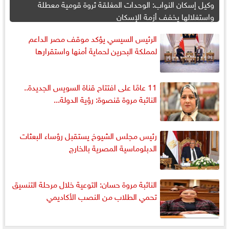
وكيل إسكان النواب: الوحدات المغلقة ثروة قومية معطلة
واستغلالها يخفف أزمة الإسكان
الرئيس السيسي يؤكد موقف مصر الداعم
لمملكة البحرين لحماية أمنها واستقرارها
11 عامًا على افتتاح قناة السويس الجديدة..
النائبة مروة قنصوة: رؤية الدولة...
رئيس مجلس الشيوخ يستقبل رؤساء البعثات
الدبلوماسية المصرية بالخارج
النائبة مروة حسان: التوعية خلال مرحلة التنسيق
تحمي الطلاب من النصب الأكاديمي