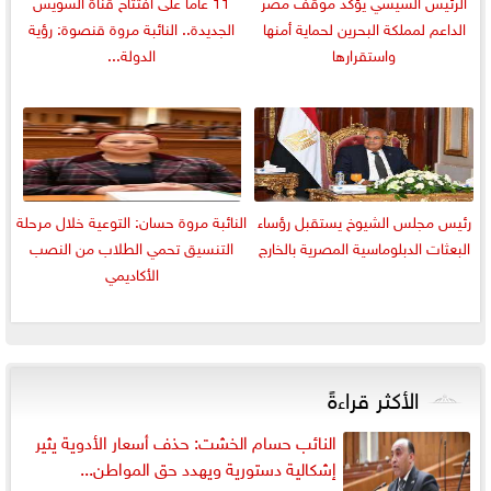
الرئيس السيسي يؤكد موقف مصر
11 عامًا على افتتاح قناة السويس
الداعم لمملكة البحرين لحماية أمنها
الجديدة.. النائبة مروة قنصوة: رؤية
واستقرارها
الدولة...
رئيس مجلس الشيوخ يستقبل رؤساء
النائبة مروة حسان: التوعية خلال مرحلة
البعثات الدبلوماسية المصرية بالخارج
التنسيق تحمي الطلاب من النصب
الأكاديمي
الأكثر قراءةً
النائب حسام الخشت: حذف أسعار الأدوية يثير
إشكالية دستورية ويهدد حق المواطن...