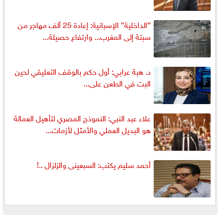
”الداخلية” الإسبانية: إعادة 25 ألف مهاجر من
سبتة إلى المغرب... وارتفاع حصيلة...
د. هبة عرابي: أول حكم بالوقف التعليقي لحين
البت في الطعن على...
علاء عبد النبي: النموذج المصري لتأهيل العمالة
هو البديل العملي والأمثل لأزمات...
أحمد سليم يكتب: السبعينى والزلزال ..!