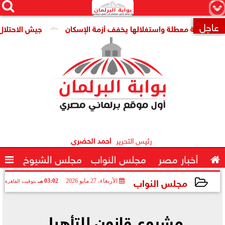




×
عاجل
قومية معطلة واستغلالها يخفف أزمة الإسكان
جيش الاحتلال: مقتل جنديين وإصاب

رئيس التحرير
أحمد الحضرى

أخبار مصر
مجلس النواب
مجلس الشيوخ

مجلس النواب
الأربعاء، 27 مايو 2026
03:02 مـ
بتوقيت القاهرة
2026-05-27 15:02:17
مشروع قانون للتأهيل