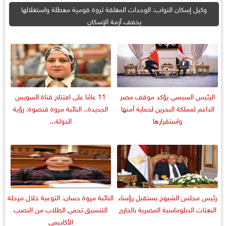
وكيل إسكان النواب: الوحدات المغلقة ثروة قومية معطلة واستغلالها
يخفف أزمة الإسكان
الرئيس السيسي يؤكد موقف مصر
11 عامًا على افتتاح قناة السويس
الداعم لمملكة البحرين لحماية أمنها
الجديدة.. النائبة مروة قنصوة: رؤية
واستقرارها
الدولة...
رئيس مجلس الشيوخ يستقبل رؤساء
النائبة مروة حسان: التوعية خلال مرحلة
البعثات الدبلوماسية المصرية بالخارج
التنسيق تحمي الطلاب من النصب
الأكاديمي