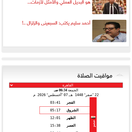
هو البديل العملي والأمثل لأزمات...
أحمد سليم يكتب: السبعينى والزلزال ..!
مواقيت الصلاة
الجمعة
06:34 صـ
22
صفر
1448 هـ
07
أغسطس
2026 م
الفجر
03:41
الشروق
05:17
الظهر
12:01
مصر
العصر
15:38