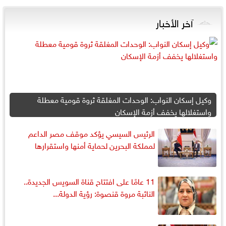
آخر الأخبار
وكيل إسكان النواب: الوحدات المغلقة ثروة قومية معطلة
واستغلالها يخفف أزمة الإسكان
الرئيس السيسي يؤكد موقف مصر الداعم
لمملكة البحرين لحماية أمنها واستقرارها
11 عامًا على افتتاح قناة السويس الجديدة..
النائبة مروة قنصوة: رؤية الدولة...