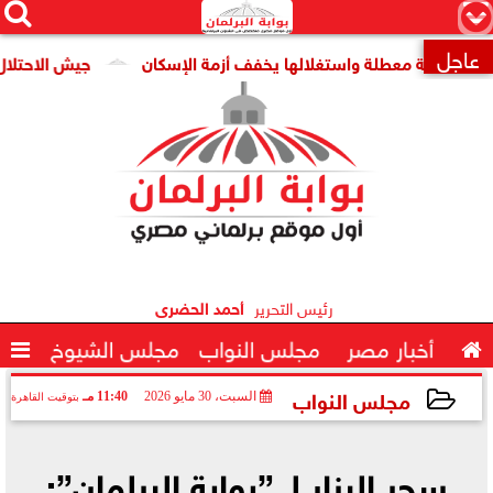




×
عاجل
ومية معطلة واستغلالها يخفف أزمة الإسكان
جيش الاحتلال: مقتل جنديين وإصابة

رئيس التحرير
أحمد الحضرى

أخبار مصر
مجلس النواب
مجلس الشيوخ

مجلس النواب
السبت، 30 مايو 2026
11:40 مـ
بتوقيت القاهرة
2026-05-30 23:40:44
سحر البزار لـ ”بوابة البرلمان”: