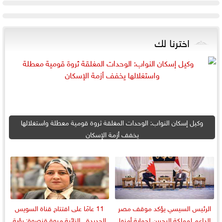
اخترنا لك
وكيل إسكان النواب: الوحدات المغلقة ثروة قومية معطلة واستغلالها
يخفف أزمة الإسكان
الرئيس السيسي يؤكد موقف مصر
11 عامًا على افتتاح قناة السويس
الداعم لمملكة البحرين لحماية أمنها
الجديدة.. النائبة مروة قنصوة: رؤية