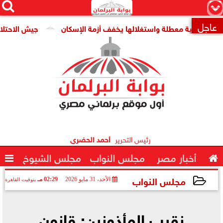




×
عاجل
 قومية معطلة واستغلالها يخفف أزمة الإسكان
جيش الاحتلال: مقتل جنديين وإص

رئيس التحرير
أحمد الحضرى

أخبار مصر
مجلس النواب
مجلس الشيوخ

مجلس النواب
الأحد، 31 مايو 2026
02:29 مـ
بتوقيت القاهرة
2026-05-31 14:29:58
نقيب المأذونين: قانون