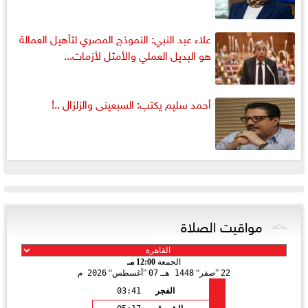
علاء عبد النبي: النموذج المصري لتأهيل العمالة
هو البديل العملي والأمثل لأزمات...
أحمد سليم يكتب: السبعينى والزلزال ..!
مواقيت الصلاة
الجمعة
12:00 مـ
22
صفر
1448 هـ
07
أغسطس
2026 م
الفجر
03:41