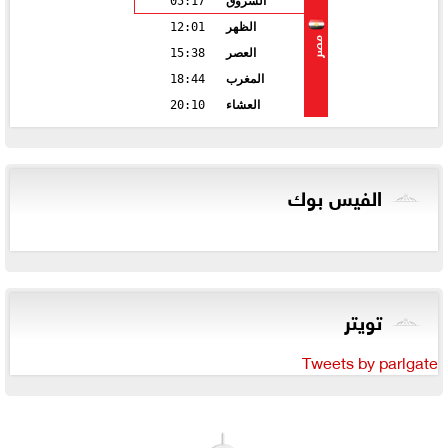
الشروق
05:17
الظهر
12:01
مصر
العصر
15:38
المغرب
18:44
العشاء
20:10
الفيس بوك
تويتر
Tweets by parlgate