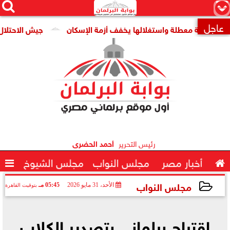




×
عاجل
قومية معطلة واستغلالها يخفف أزمة الإسكان
جيش الاحتلال: مقتل جنديين وإصاب

رئيس التحرير
أحمد الحضرى

أخبار مصر
مجلس النواب
مجلس الشيوخ

مجلس النواب
الأحد، 31 مايو 2026
05:45 مـ
بتوقيت القاهرة
2026-05-31 17:45:42
اقتراح برلماني بتصدير الكلاب