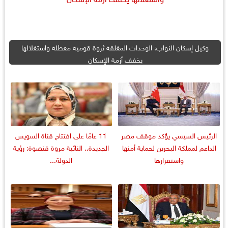
وكيل إسكان النواب: الوحدات المغلقة ثروة قومية معطلة واستغلالها
يخفف أزمة الإسكان
الرئيس السيسي يؤكد موقف مصر
11 عامًا على افتتاح قناة السويس
الداعم لمملكة البحرين لحماية أمنها
الجديدة.. النائبة مروة قنصوة: رؤية
واستقرارها
الدولة...