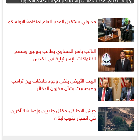
مدبولي يستقبل المدير العام لمنظمة اليونسكو
النائب ياسر الحفناوي يطالب بتوثيق وفضح
الانتهاكات الإسرائيلية في القدس
البيت الأبيض ينفي وجود خلافات بين ترامب
وهيجسيث بشأن مخزون الذخائر
جيش الاحتلال: مقتل جنديين وإصابة 4 آخرين
في انفجار جنوب لبنان