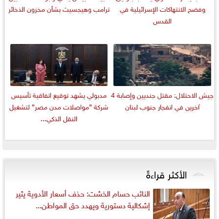
وفضح الانتهاكات الإسرائيلية في
ترامب وهيجسيث بشأن مخزون الذخائر
القدس
جيش الاحتلال: مقتل جنديين وإصابة 4
مدبولي يشهد توقيع اتفاقية تأسيس
آخرين في انفجار جنوب لبنان
شركة ”مواصلات مدن مصر” لتشغيل
النقل الذكي...
الأكثر قراءةً
النائب حسام الخشت: حذف أسعار الأدوية يثير
إشكالية دستورية ويهدد حق المواطن...