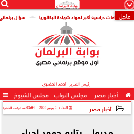




×
عاجل
 ساعات دراسية أكبر لمواد شهادة البكالوريا
سؤال برلماني عن تنام

رئيس التحرير
أحمد الحضرى

أخبار مصر
مجلس النواب
مجلس الشيوخ

أخبار مصر
الثلاثاء، 2 يونيو 2026
03:04 مـ
بتوقيت القاهرة
2026-06-02 15:04:59
مدبولي يتابع جهود إحياء