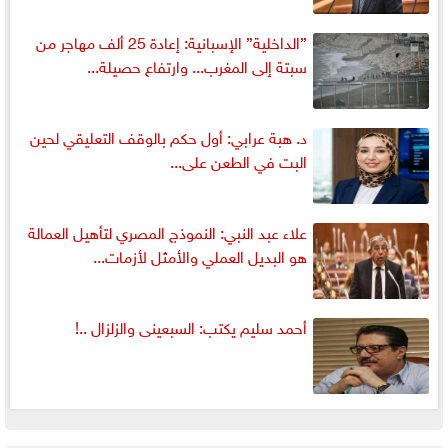
”الداخلية” الإسبانية: إعادة 25 ألف مهاجر من
سبتة إلى المغرب... وارتفاع حصيلة...
د. هبة عرابي: أول حكم بالوقف التعليقي لحين
البت في الطعن على...
علاء عبد النبي: النموذج المصري لتأهيل العمالة
هو البديل العملي والأمثل لأزمات...
أحمد سليم يكتب: السبعينى والزلزال ..!