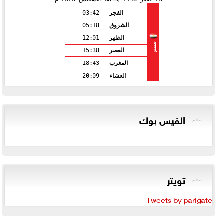
الفجر
03:42
الشروق
05:18
الظهر
12:01
مصر
العصر
15:38
المغرب
18:43
العشاء
20:09
الفيس بوك
تويتر
Tweets by parlgate