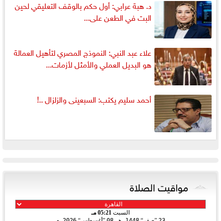
د. هبة عرابي: أول حكم بالوقف التعليقي لحين
البت في الطعن على...
علاء عبد النبي: النموذج المصري لتأهيل العمالة
هو البديل العملي والأمثل لأزمات...
أحمد سليم يكتب: السبعينى والزلزال ..!
مواقيت الصلاة
السبت
05:21 مـ
23
صفر
1448 هـ
08
أغسطس
2026 م