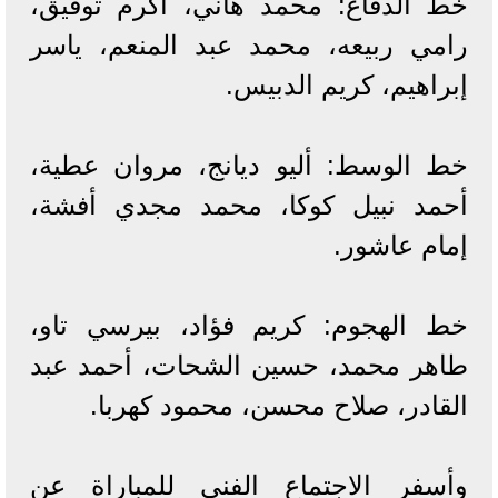
خط الدفاع: محمد هاني، أكرم توفيق،
رامي ربيعه، محمد عبد المنعم، ياسر
إبراهيم، كريم الدبيس.
خط الوسط: أليو ديانج، مروان عطية،
أحمد نبيل كوكا، محمد مجدي أفشة،
إمام عاشور.
خط الهجوم: كريم فؤاد، بيرسي تاو،
طاهر محمد، حسين الشحات، أحمد عبد
القادر، صلاح محسن، محمود كهربا.
وأسفر الاجتماع الفني للمباراة عن