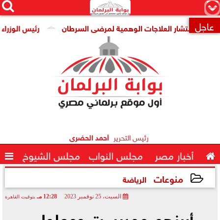




×
عاجل
ن انتشار العلاجات الوهمية لمرضى السرطان
رئيس الوزراء يتابع

رئيس التحرير
أحمد الحضرى

أخبار مصر
مجلس النواب
مجلس الشيوخ

منوعات
الرياضة
السبت، 25 نوفمبر 2023
12:28 مـ
بتوقيت القاهرة
2023-11-25 12:28:15
أبرزهم موديست ومعلول..