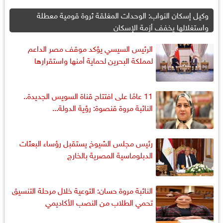
وكيل إسكان النواب: الوحدات المغلقة ثروة قومية معطلة
واستغلالها يخفف أزمة الإسكان
الرئيس السيسي يؤكد موقف مصر الداعم
لمملكة البحرين لحماية أمنها واستقرارها
11 عامًا على افتتاح قناة السويس الجديدة..
النائبة مروة قنصوة: رؤية الدولة...
رئيس مجلس الشيوخ يستقبل رؤساء البعثات
الدبلوماسية المصرية بالخارج
النائبة مروة حسان: التوعية خلال مرحلة التنسيق
تحمي الطلاب من النصب الأكاديمي