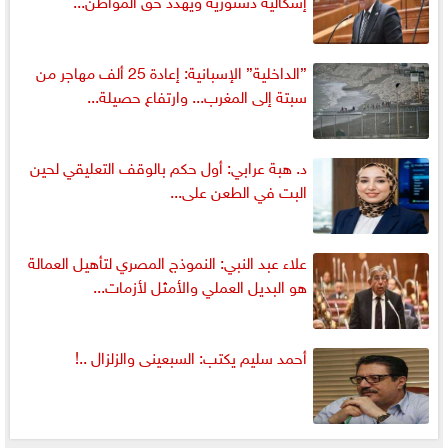
إشكالية دستورية ويهدد حق المواطن...
”الداخلية” الإسبانية: إعادة 25 ألف مهاجر من
سبتة إلى المغرب... وارتفاع حصيلة...
د. هبة عرابي: أول حكم بالوقف التعليقي لحين
البت في الطعن على...
علاء عبد النبي: النموذج المصري لتأهيل العمالة
هو البديل العملي والأمثل لأزمات...
أحمد سليم يكتب: السبعينى والزلزال ..!