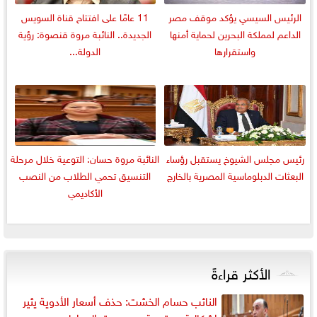
الرئيس السيسي يؤكد موقف مصر
11 عامًا على افتتاح قناة السويس
الداعم لمملكة البحرين لحماية أمنها
الجديدة.. النائبة مروة قنصوة: رؤية
واستقرارها
الدولة...
رئيس مجلس الشيوخ يستقبل رؤساء
النائبة مروة حسان: التوعية خلال مرحلة
البعثات الدبلوماسية المصرية بالخارج
التنسيق تحمي الطلاب من النصب
الأكاديمي
الأكثر قراءةً
النائب حسام الخشت: حذف أسعار الأدوية يثير