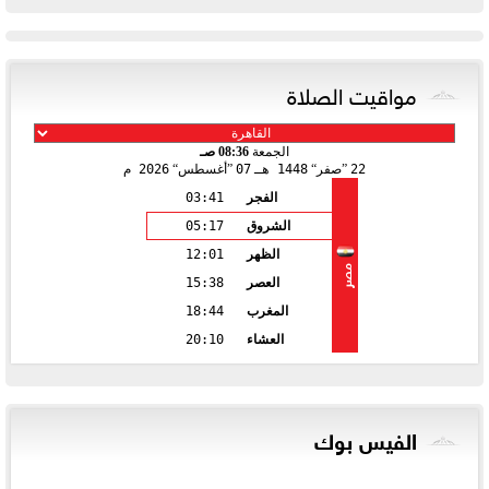
مواقيت الصلاة
الجمعة
08:36 صـ
22
صفر
1448 هـ
07
أغسطس
2026 م
الفجر
03:41
الشروق
05:17
الظهر
12:01
مصر
العصر
15:38
المغرب
18:44
العشاء
20:10
الفيس بوك