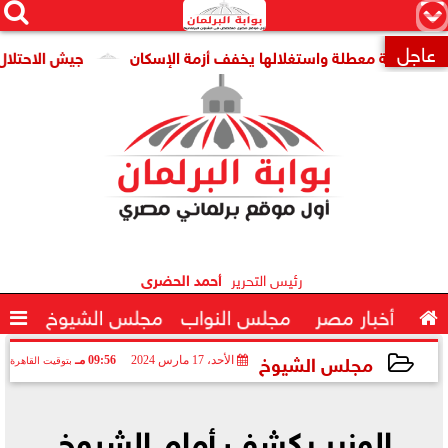




×
عاجل
قومية معطلة واستغلالها يخفف أزمة الإسكان
جيش الاحتلال: مقتل جنديين وإصابة

رئيس التحرير
أحمد الحضرى

أخبار مصر
مجلس النواب
مجلس الشيوخ

مجلس الشيوخ
الأحد، 17 مارس 2024
09:56 مـ
بتوقيت القاهرة
2024-03-17 21:56:02
الوزير يكشف أمام الشيوخ