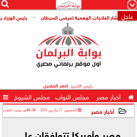




×
عاجل
 انتشار العلاجات الوهمية لمرضى السرطان
رئيس الوزراء يتابع 

رئيس التحرير
أحمد الحضرى

أخبار مصر
مجلس النواب
مجلس الشيوخ

أخبار مصر
الخميس، 21 مارس 2024
01:54 مـ
بتوقيت القاهرة
2024-03-21 13:54:36
مصر وأمريكا تتوافقان على