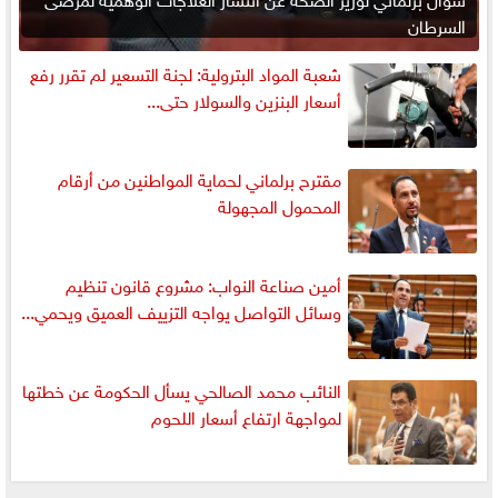
السرطان
شعبة المواد البترولية: لجنة التسعير لم تقرر رفع
أسعار البنزين والسولار حتى...
مقترح برلماني لحماية المواطنين من أرقام
المحمول المجهولة
أمين صناعة النواب: مشروع قانون تنظيم
وسائل التواصل يواجه التزييف العميق ويحمي...
النائب محمد الصالحي يسأل الحكومة عن خطتها
لمواجهة ارتفاع أسعار اللحوم