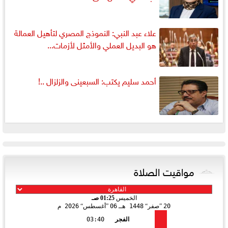
علاء عبد النبي: النموذج المصري لتأهيل العمالة
هو البديل العملي والأمثل لأزمات...
أحمد سليم يكتب: السبعينى والزلزال ..!
مواقيت الصلاة
الخميس
01:25 صـ
20
صفر
1448 هـ
06
أغسطس
2026 م
الفجر
03:40