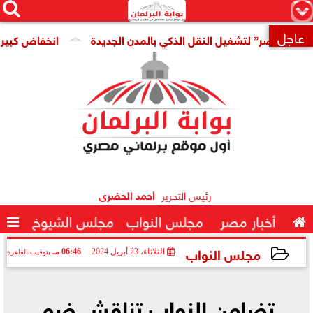




×
عاجل
مصر” لتشغيل النقل الذكي بالمدن الجديدة
انخفاض كبير فى سعر

رئيس التحرير
أحمد الحضرى

أخبار مصر
مجلس النواب
مجلس الشيوخ

مجلس النواب
الثلاثاء، 23 أبريل 2024
06:46 مـ
بتوقيت القاهرة
2024-04-23 18:46:56
تضامن النواب تناقش ضم