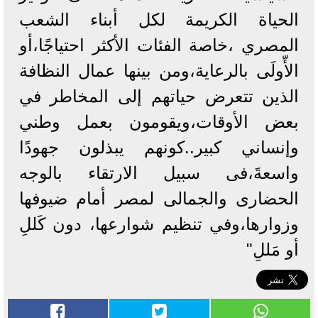
الحياة الكريمة لكل أبناء الشعب
المصري ،خاصة الفئات الأكثر احتياجًا،أو
الأّولَى بالرعاية،ومن بينها عمال النظافة
الذين تتعرض حياتهم إلى المخاطر في
بعض الأوقات،ويقومون بعمل وطني
وإنساني كبير..كونهم يبذلون جهودًا
واسعةَ،فى سبيل الارتقاء بالوجه
الحضارى والجمالى لمصر أمام ضيوفها
وزوارها،وفي تنظيم شوارعها، دون كَللِ
أو مَللِ"