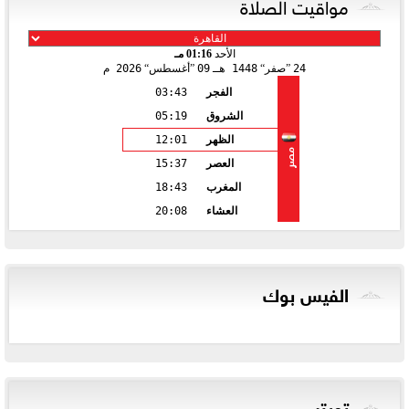
مواقيت الصلاة
الأحد
01:16 مـ
24
صفر
1448 هـ
09
أغسطس
2026 م
الفجر
03:43
الشروق
05:19
الظهر
12:01
مصر
العصر
15:37
المغرب
18:43
العشاء
20:08
الفيس بوك
تويتر