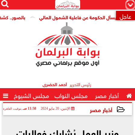




×
عاجل
 يسأل الحكومة عن فاعلية الشمول المالي
بالصور.. كشف أثرى ج

رئيس التحرير
أحمد الحضرى

أخبار مصر
مجلس النواب
مجلس الشيوخ

أخبار مصر
الإثنين، 20 مايو 2024
11:58 صـ
بتوقيت القاهرة
2024-05-20 11:58:58
وزير العمل يُشارك فعاليات