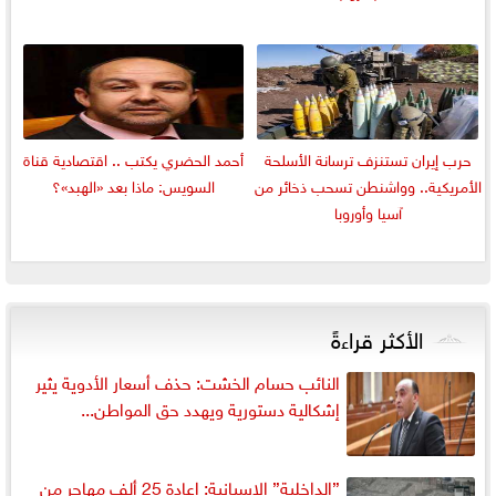
حرب إيران تستنزف ترسانة الأسلحة
أحمد الحضري يكتب .. اقتصادية قناة
الأمريكية.. وواشنطن تسحب ذخائر من
السويس: ماذا بعد «الهبد»؟
آسيا وأوروبا
الأكثر قراءةً
النائب حسام الخشت: حذف أسعار الأدوية يثير
إشكالية دستورية ويهدد حق المواطن...
”الداخلية” الإسبانية: إعادة 25 ألف مهاجر من