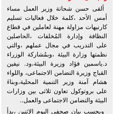
ألقى حسن شحاتة وزير العمل مساء
أمس الأحد ،كلمة خلال فعاليات تسليم
كارنيهات مزاولة مهنة لعاملين في قطاع
النظافة وإدارة المُخلفات ،الحاصلين
على التدريب في مجال عملهم ،والتي
نظمتها وزارة البيئة ،وبمُشاركة الوزراء
د.ياسمين فؤاد وزيرة البيئة،ود. نيفين
القباج وزيرة التضامن الاجتماعى، واللواء
هشام آمنة وزير التنمية المحلية،وبناءَ
على بروتوكول تعاون ثلاثى بين وزارات
البيئة والتضامن الاجتماعى والعمل..
وبحسب بيان صحفي اليوم الإثنين ،بدأ