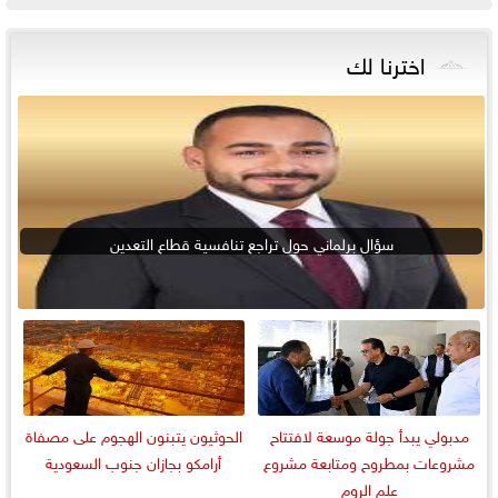
اخترنا لك
سؤال برلماني حول تراجع تنافسية قطاع التعدين
مدبولي يبدأ جولة موسعة لافتتاح
الحوثيون يتبنون الهجوم على مصفاة
مشروعات بمطروح ومتابعة مشروع
أرامكو بجازان جنوب السعودية
علم الروم