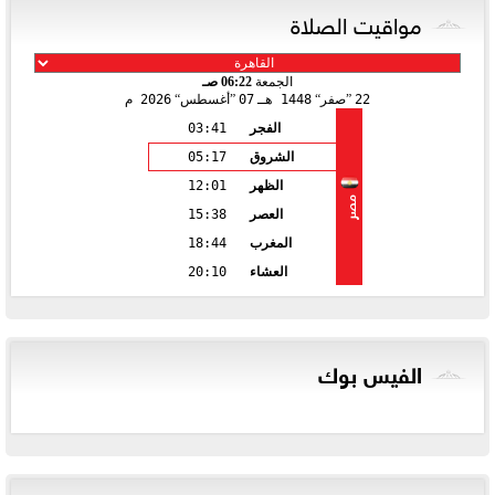
مواقيت الصلاة
الجمعة
06:22 صـ
22
صفر
1448 هـ
07
أغسطس
2026 م
الفجر
03:41
الشروق
05:17
الظهر
12:01
مصر
العصر
15:38
المغرب
18:44
العشاء
20:10
الفيس بوك