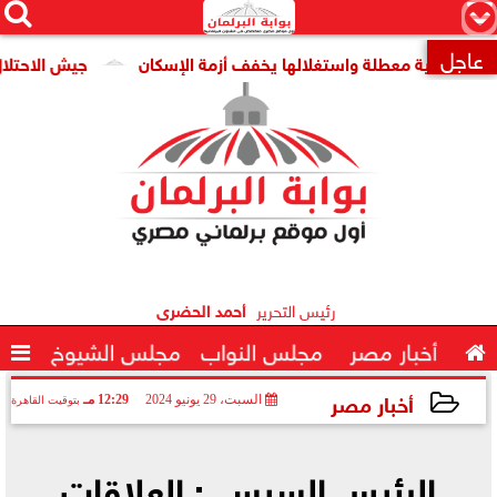




×
عاجل
 قومية معطلة واستغلالها يخفف أزمة الإسكان
جيش الاحتلال: مقتل جنديين وإ

رئيس التحرير
أحمد الحضرى

أخبار مصر
مجلس النواب
مجلس الشيوخ

أخبار مصر
السبت، 29 يونيو 2024
12:29 مـ
بتوقيت القاهرة
2024-06-29 12:29:19
الرئيس السيسي: العلاقات