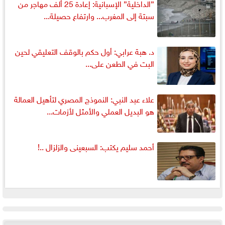
”الداخلية” الإسبانية: إعادة 25 ألف مهاجر من
سبتة إلى المغرب... وارتفاع حصيلة...
د. هبة عرابي: أول حكم بالوقف التعليقي لحين
البت في الطعن على...
علاء عبد النبي: النموذج المصري لتأهيل العمالة
هو البديل العملي والأمثل لأزمات...
أحمد سليم يكتب: السبعينى والزلزال ..!