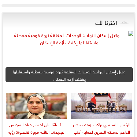
اخترنا لك
وكيل إسكان النواب: الوحدات المغلقة ثروة قومية معطلة واستغلالها
يخفف أزمة الإسكان
الرئيس السيسي يؤكد موقف مصر
11 عامًا على افتتاح قناة السويس
الداعم لمملكة البحرين لحماية أمنها
الجديدة.. النائبة مروة قنصوة: رؤية