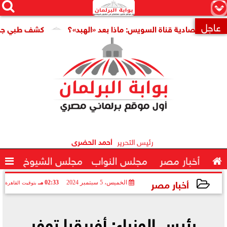




×
عاجل
ة قناة السويس: ماذا بعد «الهبد»؟
كشف طبي جديد يمهد الطري

رئيس التحرير
أحمد الحضرى

أخبار مصر
مجلس النواب
مجلس الشيوخ

أخبار مصر
الخميس، 5 سبتمبر 2024
02:33 مـ
بتوقيت القاهرة
2024-09-05 14:33:16
رئيس الوزراء: أفريقيا توفر