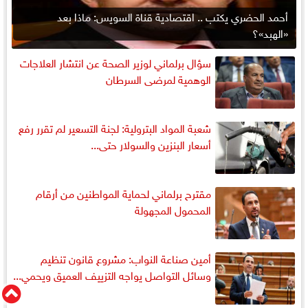
أحمد الحضري يكتب .. اقتصادية قناة السويس: ماذا بعد
«الهبد»؟
سؤال برلماني لوزير الصحة عن انتشار العلاجات
الوهمية لمرضى السرطان
شعبة المواد البترولية: لجنة التسعير لم تقرر رفع
أسعار البنزين والسولار حتى...
مقترح برلماني لحماية المواطنين من أرقام
المحمول المجهولة
أمين صناعة النواب: مشروع قانون تنظيم
وسائل التواصل يواجه التزييف العميق ويحمي...