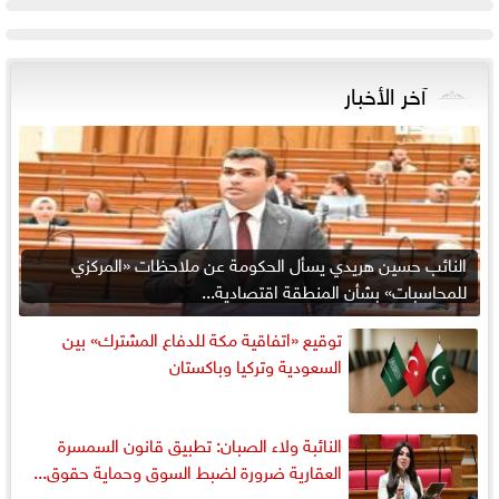
آخر الأخبار
النائب حسين هريدي يسأل الحكومة عن ملاحظات «المركزي
للمحاسبات» بشأن المنطقة اقتصادية...
توقيع «اتفاقية مكة للدفاع المشترك» بين
السعودية وتركيا وباكستان
النائبة ولاء الصبان: تطبيق قانون السمسرة
العقارية ضرورة لضبط السوق وحماية حقوق...