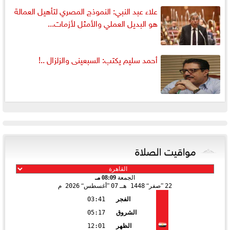
علاء عبد النبي: النموذج المصري لتأهيل العمالة
هو البديل العملي والأمثل لأزمات...
أحمد سليم يكتب: السبعينى والزلزال ..!
مواقيت الصلاة
الجمعة
08:09 مـ
22
صفر
1448 هـ
07
أغسطس
2026 م
الفجر
03:41
الشروق
05:17
الظهر
12:01