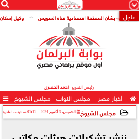




×
عاجل
 بشأن المنطقة اقتصادية قناة السويس
وكيل إسكان النواب: ا

رئيس التحرير
أحمد الحضرى

أخبار مصر
مجلس النواب
مجلس الشيوخ

مجلس الشيوخ
الخميس، 3 أكتوبر 2024
01:11 مـ
بتوقيت القاهرة
2024-10-03 13:11:31
ننشر تشكيلات هيئات مكاتب