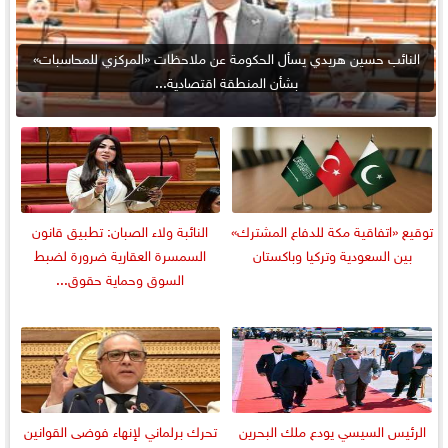
النائب حسين هريدي يسأل الحكومة عن ملاحظات «المركزي للمحاسبات»
بشأن المنطقة اقتصادية...
توقيع «اتفاقية مكة للدفاع المشترك»
النائبة ولاء الصبان: تطبيق قانون
بين السعودية وتركيا وباكستان
السمسرة العقارية ضرورة لضبط
السوق وحماية حقوق...
الرئيس السيسي يودع ملك البحرين
تحرك برلماني لإنهاء فوضى القوانين