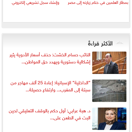
بمطار العلمين في ختام زيارته إلى مصر
وإنشاء سجل تشريعي إلكتروني
الأكثر قراءةً
النائب حسام الخشت: حذف أسعار الأدوية يثير
إشكالية دستورية ويهدد حق المواطن...
”الداخلية” الإسبانية: إعادة 25 ألف مهاجر من
سبتة إلى المغرب... وارتفاع حصيلة...
د. هبة عرابي: أول حكم بالوقف التعليقي لحين
البت في الطعن على...