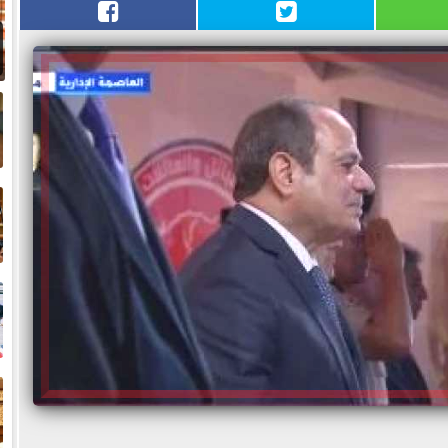
و
ض
ح
خ