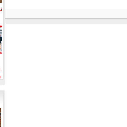
تو
بي
ي
ب
خت