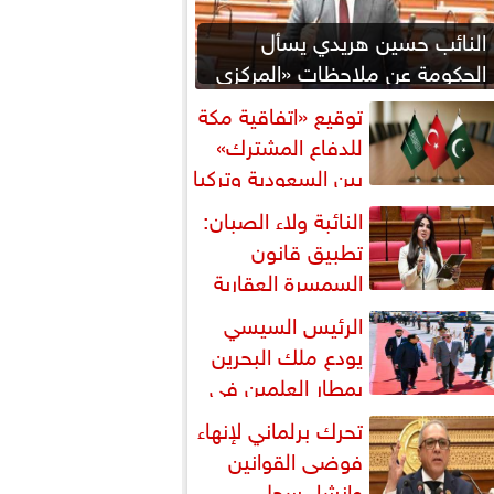
النائب حسين هريدي يسأل
الحكومة عن ملاحظات «المركزي
للمحاسبات» بشأن المنطقة
توقيع «اتفاقية مكة
اقتصادية...
للدفاع المشترك»
بين السعودية وتركيا
باكستان
النائبة ولاء الصبان:
تطبيق قانون
السمسرة العقارية
رورة لضبط السوق وحماية
الرئيس السيسي
قوق...
يودع ملك البحرين
بمطار العلمين في
تام زيارته إلى مصر
تحرك برلماني لإنهاء
فوضى القوانين
وإنشاء سجل