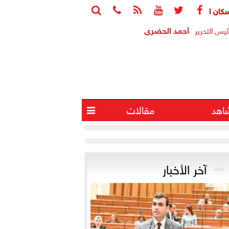






نواب: الوحدات المغلقة ثروة قومية معطلة واستغلالها يخفف أزمة الإ
أحمد الحضرى
ئيس التحرير
اهد
مقالات

آخر الأخبار