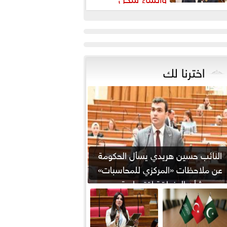
شريعي إلكتروني
اخترنا لك
النائب حسين هريدي يسأل الحكومة
عن ملاحظات «المركزي للمحاسبات»
بشأن المنطقة اقتصادية...