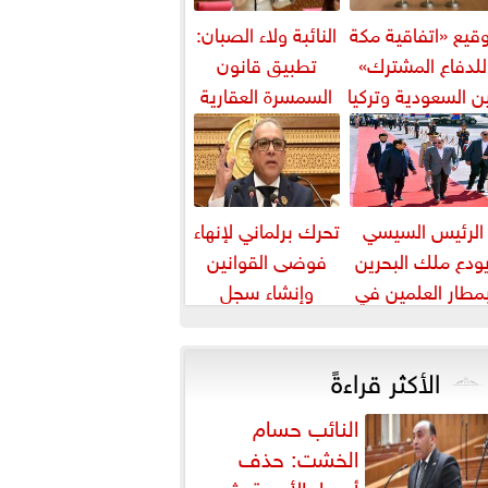
قيع «اتفاقية مكة
النائبة ولاء الصبان:
للدفاع المشترك»
تطبيق قانون
ن السعودية وتركيا
السمسرة العقارية
وباكستان
ضرورة لضبط
السوق وحماية
حقوق...
الرئيس السيسي
تحرك برلماني لإنهاء
ودع ملك البحرين
فوضى القوانين
مطار العلمين في
وإنشاء سجل
ام زيارته إلى مصر
تشريعي إلكتروني
الأكثر قراءةً
النائب حسام
الخشت: حذف
أسعار الأدوية يثير