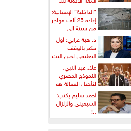
شكالية دستورية ويهدد حق
”الداخلية” الإسبانية:
لمواطن...
إعادة 25 ألف مهاجر
من سبتة إلى
لمغرب... وارتفاع حصيلة...
د. هبة عرابي: أول
حكم بالوقف
التعليقي لحين البت
ي الطعن على...
علاء عبد النبي:
النموذج المصري
لتأهيل العمالة هو
لبديل العملي والأمثل لأزمات...
أحمد سليم يكتب:
السبعينى والزلزال
..!