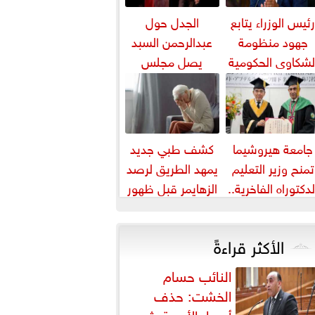
ئيس الوزراء يتابع
الجدل حول
جهود منظومة
عبدالرحمن السبد
لشكاوى الحكومية
يصل مجلس
لال يوليو الماضي
النواب.. وفريدي
البياضي يتبرأ من
تأييده...
جامعة هيروشيما
كشف طبي جديد
تمنح وزير التعليم
يمهد الطريق لرصد
لدكتوراه الفاخرية..
الزهايمر قبل ظهور
لوزير يهدي التكريم
أعراضه
للمعلمين
الأكثر قراءةً
النائب حسام
الخشت: حذف
أسعار الأدوية يثير