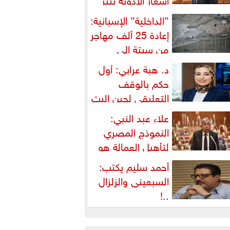
شكالية دستورية ويهدد حق
”الداخلية” الإسبانية:
لمواطن...
إعادة 25 ألف مهاجر
من سبتة إلى
لمغرب... وارتفاع حصيلة...
د. هبة عرابي: أول
حكم بالوقف
التعليقي لحين البت
ي الطعن على...
علاء عبد النبي:
النموذج المصري
لتأهيل العمالة هو
لبديل العملي والأمثل لأزمات...
أحمد سليم يكتب:
السبعينى والزلزال
..!