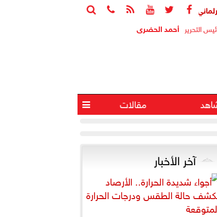






إنهاء فوضى القوانين وإنشاء سجل تشريعي إلكتروني
الرئيس السي
أحمد الحضرى
ئيس التحرير
اهد
مقالات

آخر الأخبار