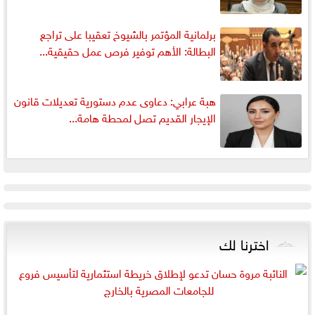
برلمانية المؤتمر بالشيوخ تعقيبا على تراجع
البطالة: الأهم توفير فرص عمل حقيقية...
هبة عرابي: دعاوى عدم دستورية تعديلات قانون
الإيجار القديم تصل لمحطة هامة...
اخترنا لك