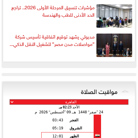
مؤشرات تنسيق المرحلة الأولى 2026.. تراجع
الحد الأدنى للطب والهندسة
مدبولي يشهد توقيع اتفاقية تأسيس شركة
”مواصلات مدن مصر” لتشغيل النقل الذكي...
مواقيت الصلاة
الأحد
02:23 مـ
24
صفر
1448 هـ
09
أغسطس
2026 م
الفجر
03:43
الشروق
05:19
الظهر
12:01