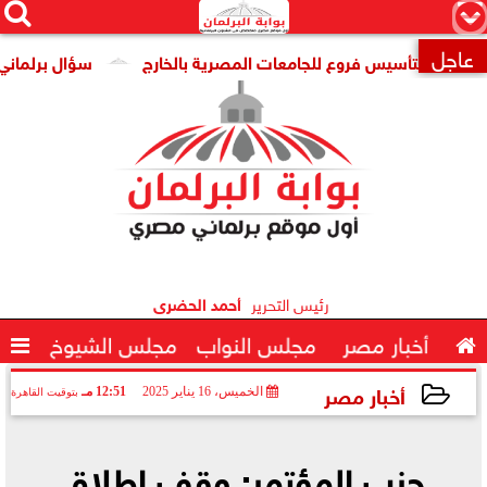




×
عاجل
رية لتأسيس فروع للجامعات المصرية بالخارج
سؤال برلماني لوزير

رئيس التحرير
أحمد الحضرى

أخبار مصر
مجلس النواب
مجلس الشيوخ

أخبار مصر
الخميس، 16 يناير 2025
12:51 مـ
بتوقيت القاهرة
2025-01-16 12:51:21
حزب المؤتمر: وقف إطلاق