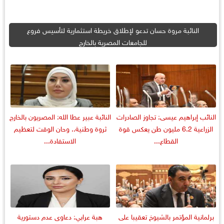
النائبة مروة حسان تدعو لإطلاق خريطة استثمارية لتأسيس فروع
للجامعات المصرية بالخارج
النائب إبراهيم عيسى: تجاوز الصادرات
النائبة عبير عطا الله: المصريون بالخارج
الزراعية 6.2 مليون طن يعكس قوة
ثروة وطنية.. وحان الوقت لتعظيم
القطاع...
الاستفادة...
برلمانية المؤتمر بالشيوخ تعقيبا على
هبة عرابي: دعاوى عدم دستورية