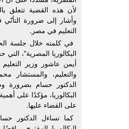
لأن هذه القضية تتعلق با
وأشار إلى ضرورة التأنّي
التعليم في مصر.
في كلمته خلال جلسة الح
البكالوريا المصرية”، التي 
أيمن عاشور وزير التعليم 
والتعليم، والمستشار محم
الدكتور حسام بضرورة و
البكالوريا، مؤكدًا على أهم
على القضاء عليها.
كما تساءل الدكتور حسا
البكالوريا المقترح، رافضًا