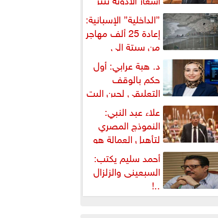
شكالية دستورية ويهدد حق
”الداخلية” الإسبانية:
لمواطن...
إعادة 25 ألف مهاجر
من سبتة إلى
لمغرب... وارتفاع حصيلة...
د. هبة عرابي: أول
حكم بالوقف
التعليقي لحين البت
ي الطعن على...
علاء عبد النبي:
النموذج المصري
لتأهيل العمالة هو
لبديل العملي والأمثل لأزمات...
أحمد سليم يكتب:
السبعينى والزلزال
..!