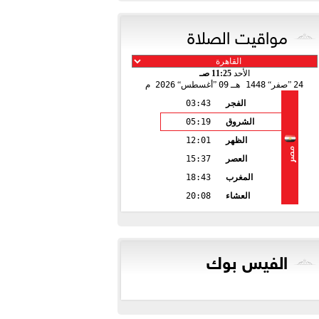
مواقيت الصلاة
الأحد
11:25 صـ
24
صفر
1448 هـ
09
أغسطس
2026 م
الفجر
03:43
الشروق
05:19
الظهر
12:01
مصر
العصر
15:37
المغرب
18:43
العشاء
20:08
الفيس بوك