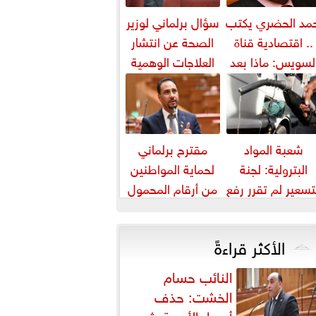
مد الحضري يكتب
سؤال برلماني لوزير
.. اقتصادية قناة
الصحة عن انتشار
لسويس: ماذا بعد
العلاجات الوهمية
«الهبد»؟
لمرضى السرطان
شعبة المواد
مقترح برلماني
البترولية: لجنة
لحماية المواطنين
تسعير لم تقرر رفع
من أرقام المحمول
أسعار البنزين
المجهولة
والسولار حتى...
الأكثر قراءةً
النائب حسام
الخشت: حذف
أسعار الأدوية يثير