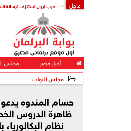
عاجل
يس: ماذا بعد «الهبد»؟
حرب إيران تستنزف ترسانة الأسلحة الأم
×

أخبار مصر
مجلس ال
مجلس النواب
2025-01-17 01:20:17
حسام المندوه يدعو 
ظاهرة الدروس الخ
نظام البكالوريا، 