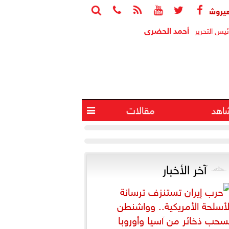






نح وزير التعليم الدكتوراه الفاخرية.. والوزير يهدي التكريم للمعلمين
أحمد الحضرى
ئيس التحرير
اهد
مقالات

آخر الأخبار