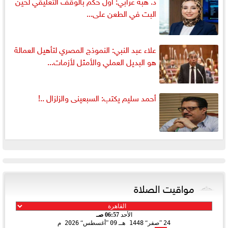
د. هبة عرابي: أول حكم بالوقف التعليقي لحين
البت في الطعن على...
علاء عبد النبي: النموذج المصري لتأهيل العمالة
هو البديل العملي والأمثل لأزمات...
أحمد سليم يكتب: السبعينى والزلزال ..!
مواقيت الصلاة
الأحد
06:57 صـ
24
صفر
1448 هـ
09
أغسطس
2026 م