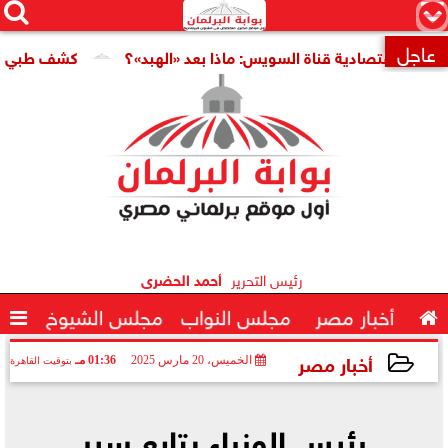




×
عاجل
تصادية قناة السويس: ماذا بعد «الهبد»؟
كشف طبي جديد يمهد 

رئيس التحرير
أحمد الحضرى

أخبار مصر
مجلس النواب
مجلس الشيوخ

أخبار مصر
الخميس، 20 مارس 2025
01:36 مـ
بتوقيت القاهرة
2025-03-20 13:36:44
رئيس الوزراء يتابع سير