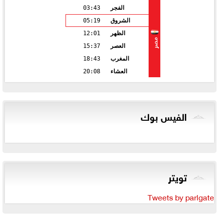
الفجر
03:43
الشروق
05:19
الظهر
12:01
مصر
العصر
15:37
المغرب
18:43
العشاء
20:08
الفيس بوك
تويتر
Tweets by parlgate