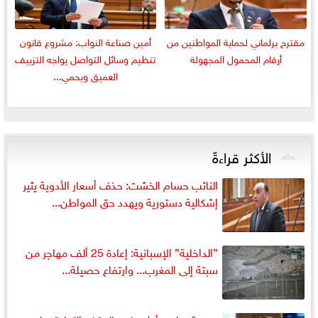
مقترح برلماني لحماية المواطنين من
أمين صناعة النواب: مشروع قانون
أرقام المحمول المجهولة
تنظيم وسائل التواصل يواجه التزييف
العميق ويحمي...
الأكثر قراءةً
النائب حسام الخشت: حذف أسعار الأدوية يثير
إشكالية دستورية ويهدد حق المواطن...
”الداخلية” الإسبانية: إعادة 25 ألف مهاجر من
سبتة إلى المغرب... وارتفاع حصيلة...