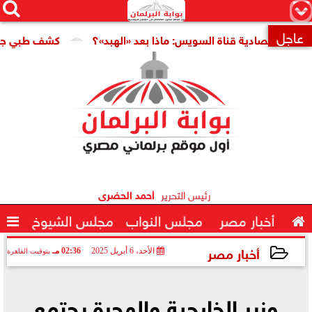




×
عاجل
اقتصادية قناة السويس: ماذا بعد «الهبد»؟
كشف طبي جديد يمهد

رئيس التحرير
أحمد الحضرى

أخبار مصر
مجلس النواب
مجلس الشيوخ

أخبار مصر
الأحد، 6 أبريل 2025
02:36 مـ
بتوقيت القاهرة
2025-04-06 14:36:50
وزير الخارجية والهجرة يجتمع