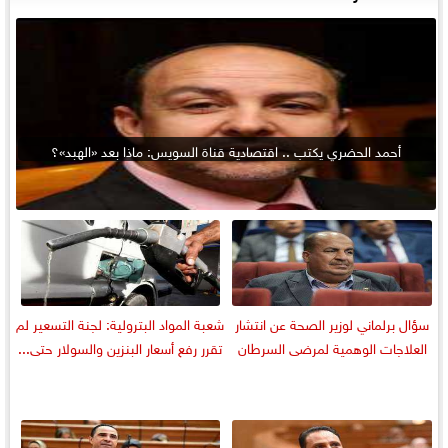
أحمد الحضري يكتب .. اقتصادية قناة السويس: ماذا بعد «الهبد»؟
سؤال برلماني لوزير الصحة عن انتشار
شعبة المواد البترولية: لجنة التسعير لم
العلاجات الوهمية لمرضى السرطان
تقرر رفع أسعار البنزين والسولار حتى...