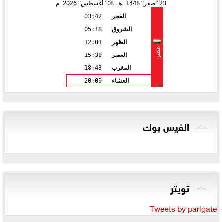
23
صفر
1448 هـ
08
أغسطس
2026 م
الفجر
03:42
الشروق
05:18
الظهر
12:01
مصر
العصر
15:38
المغرب
18:43
العشاء
20:09
الفيس بوك
تويتر
Tweets by parlgate