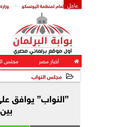
عاجل
مدبولي يستقبل المدير العام لمنظمة اليونسكو
وزارة التعليم:
×

أخبار مصر
مجلس ال
مجلس النواب
2025-05-26 17:02:16
”النواب” يوافق عل
بين 