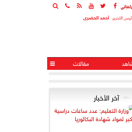






تنامي الاقتصاد الخفي عبر تجارة السوشيال ميديا
استقبال جماه
أحمد الحضرى
ئيس التحرير
اهد
مقالات

آخر الأخبار