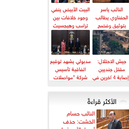
النائب ياسر
البيت الأبيض ينفي
الحفناوي يطالب
وجود خلافات بين
بتوثيق وفضح
ترامب وهيجسيث
الانتهاكات
بشأن مخزون الذخائر
الإسرائيلية في
القدس
جيش الاحتلال:
مدبولي يشهد توقيع
مقتل جنديين
اتفاقية تأسيس
وإصابة 4 آخرين في
شركة ”مواصلات
نفجار جنوب لبنان
مدن مصر” لتشغيل
النقل الذكي...
الأكثر قراءةً
النائب حسام
الخشت: حذف
أسعار الأدوية يثير