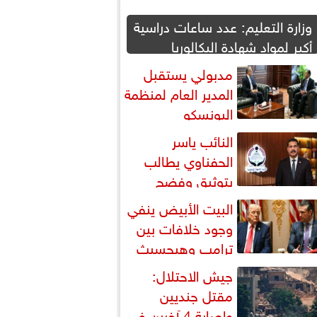
وزارة التعليم: عدد ساعات دراسية
أكبر لمواد شهادة البكالوريا
مدبولي يستقبل
المدير العام لمنظمة
اليونسكو
النائب ياسر
الحفناوي يطالب
بتوثيق وفضح
لانتهاكات الإسرائيلية في القدس
البيت الأبيض ينفي
وجود خلافات بين
ترامب وهيجسيث
شأن مخزون الذخائر
جيش الاحتلال:
مقتل جنديين
وإصابة 4 آخرين في