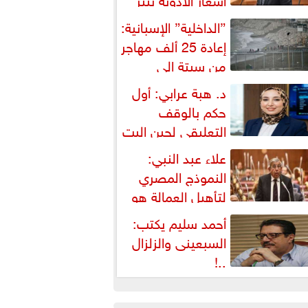
شكالية دستورية ويهدد حق
”الداخلية” الإسبانية:
لمواطن...
إعادة 25 ألف مهاجر
من سبتة إلى
لمغرب... وارتفاع حصيلة...
د. هبة عرابي: أول
حكم بالوقف
التعليقي لحين البت
ي الطعن على...
علاء عبد النبي:
النموذج المصري
لتأهيل العمالة هو
لبديل العملي والأمثل لأزمات...
أحمد سليم يكتب:
السبعينى والزلزال
..!