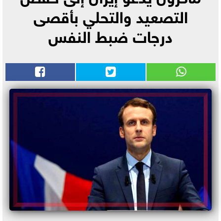
التصعيد والتحلي بأقصى
درجات ضبط النفس