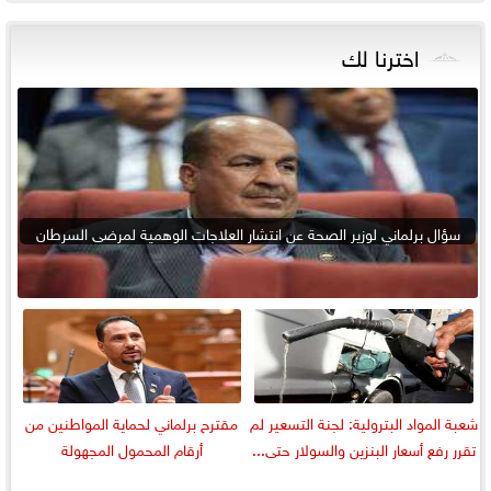
اخترنا لك
سؤال برلماني لوزير الصحة عن انتشار العلاجات الوهمية لمرضى السرطان
شعبة المواد البترولية: لجنة التسعير لم
مقترح برلماني لحماية المواطنين من
تقرر رفع أسعار البنزين والسولار حتى...
أرقام المحمول المجهولة