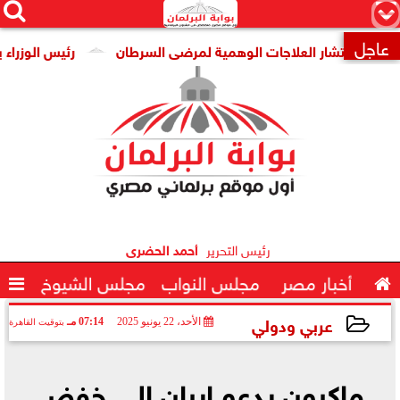




×
عاجل
ن انتشار العلاجات الوهمية لمرضى السرطان
رئيس الوزراء يتابع

رئيس التحرير
أحمد الحضرى

أخبار مصر
مجلس النواب
مجلس الشيوخ

عربي ودولي
الأحد، 22 يونيو 2025
07:14 مـ
بتوقيت القاهرة
2025-06-22 19:14:03
ماكرون يدعو إيران إلى خفض