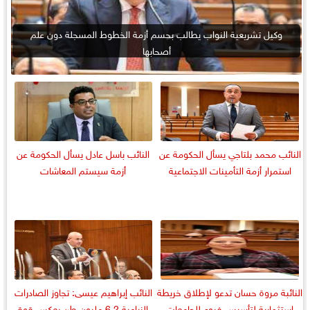
وكيل تشريعية النواب يطالب بحسم أزمة الخطوط المسجلة دون علم
أصحابها
النائب محمد بلتاجي يسأل الحكومة عن
النائب باسل عادل يسأل الحكومة عن
استمرار أزمة التأمينات الاجتماعية
أزمة سيستم المعاشات
النائبة مروة حسان تدعو لإطلاق خريطة
النائب إبراهيم عيسى: تجاوز الصادرات
استثمارية لتأسيس فروع للجامعات
الزراعية 6.2 مليون طن يعكس قوة