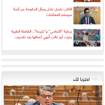
النائب باسل عادل يسأل الحكومة عن أزمة
سيستم المعاشات
برعاية ”التمامي” و”شيحة”.. القافلة الطبية
بميت أبو غالب تُنهي أعمالها بعد تقديم...
اخترنا لك