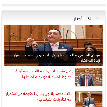
آخر الأخبار
فريدي البياضي يطالب برحيل حكومة مدبولي بسبب استمرار
أزمة المعاشات
وكيل تشريعية النواب يطالب بحسم أزمة
الخطوط المسجلة دون علم أصحابها
النائب محمد بلتاجي يسأل الحكومة عن استمرار
أزمة التأمينات الاجتماعية