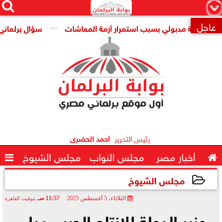




×
عاجل
مة مدبولي بسبب استمرار أزمة المعاشات
سؤال برلماني حول تر

رئيس التحرير
أحمد الحضرى

أخبار مصر
مجلس النواب
مجلس الشيوخ

مجلس الشيوخ
الثلاثاء، 5 أغسطس 2025
11:57 صـ
بتوقيت القاهرة
2025-08-05 11:57:01
وزير الدولة للإنتاج الحربي يدلي