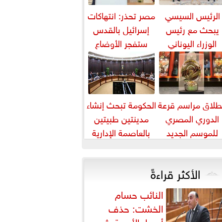
الرئيس السيسي
مصر تحذر: انتهاكات
يبحث مع رئيس
إسرائيل بالقدس
الوزراء اليوناني
ستفجر الأوضاع
لتعاون الثنائي في
بالمنطقة
مجال الطاقة...
طلاق مراسم قرعة
الحكومة تبحث إنشاء
الدوري المصري
مدينتين طبيتين
للموسم الجديد
بالعاصمة الإدارية
والعلمين باستثمارات
5 مليارات دورلا٨
الأكثر قراءةً
النائب حسام
الخشت: حذف
أسعار الأدوية يثير