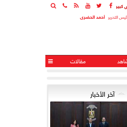






 سعر الدولار مقابل الجنيه صباح اليوم
ارتفاع احتياطي النقد الأجنبي إلى 56.293 مليار 
أحمد الحضرى
ئيس التحرير
اهد
مقالات

آخر الأخبار