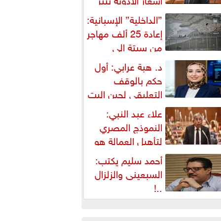
شكالية دستورية ويهدد حق
”الداخلية” الإسبانية:
لمواطن...
إعادة 25 ألف مهاجر
من سبتة إلى
لمغرب... وارتفاع حصيلة...
د. هبة عرابي: أول
حكم بالوقف
التعليقي لحين البت
ي الطعن على...
علاء عبد النبي:
النموذج المصري
لتأهيل العمالة هو
لبديل العملي والأمثل لأزمات...
أحمد سليم يكتب:
السبعينى والزلزال
..!