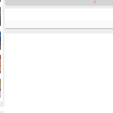
⇧
إ
ا
ا
ف
ا