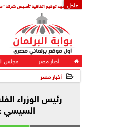
عاجل
الإقليمي
مدبولي يشهد توقيع اتفاقية تأسيس شركة ”مواصلات م
×

أخبار مصر
مجلس ال
أخبار مصر
2025-08-18 15:10:58
رئيس الوزراء ال
السيسي ع