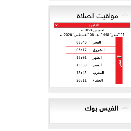
مواقيت الصلاة
الخميس
10:24 صـ
21
صفر
1448 هـ
06
أغسطس
2026 م
الفجر
03:40
الشروق
05:17
الظهر
12:01
مصر
العصر
15:38
المغرب
18:45
العشاء
20:11
الفيس بوك