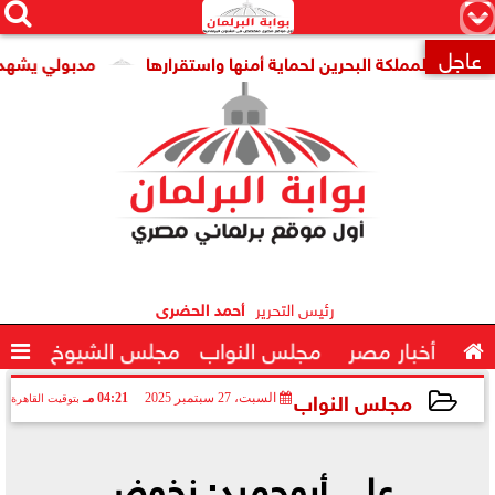




×
عاجل
لمملكة البحرين لحماية أمنها واستقرارها
مدبولي يشهد توقيع 

رئيس التحرير
أحمد الحضرى

أخبار مصر
مجلس النواب
مجلس الشيوخ

مجلس النواب
السبت، 27 سبتمبر 2025
04:21 مـ
بتوقيت القاهرة
2025-09-27 16:21:21
علي أبوحميد: نخوض