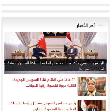
آخر الأخبار
الرئيس السيسي يؤكد موقف مصر الداعم لمملكة البحرين لحماية
أمنها واستقرارها
11 عامًا على افتتاح قناة السويس الجديدة..
النائبة مروة قنصوة: رؤية الدولة...
رئيس مجلس الشيوخ يستقبل رؤساء البعثات
الدبلوماسية المصرية بالخارج