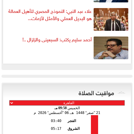
علاء عبد النبي: النموذج المصري لتأهيل العمالة
هو البديل العملي والأمثل لأزمات...
أحمد سليم يكتب: السبعينى والزلزال ..!
مواقيت الصلاة
الخميس
09:58 مـ
21
صفر
1448 هـ
06
أغسطس
2026 م
الفجر
03:40
الشروق
05:17