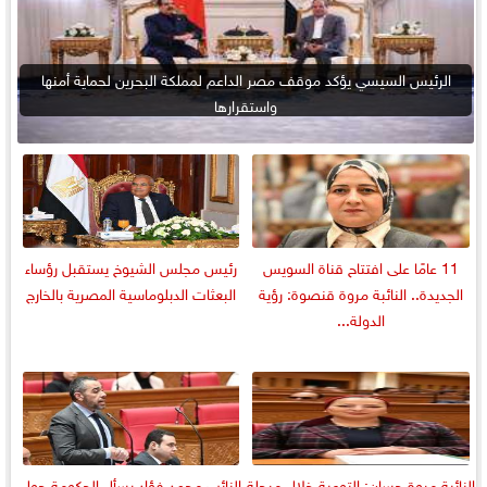
الرئيس السيسي يؤكد موقف مصر الداعم لمملكة البحرين لحماية أمنها
واستقرارها
11 عامًا على افتتاح قناة السويس
رئيس مجلس الشيوخ يستقبل رؤساء
الجديدة.. النائبة مروة قنصوة: رؤية
البعثات الدبلوماسية المصرية بالخارج
الدولة...
النائبة مروة حسان: التوعية خلال مرحلة
النائب محمد فؤاد يسأل الحكومة حول