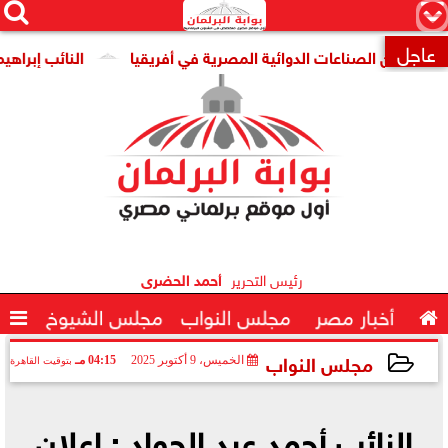




×
عاجل
وطين الصناعات الدوائية المصرية في أفريقيا
النائب إبراهيم عيسى: تجاوز الصادر

رئيس التحرير
أحمد الحضرى

أخبار مصر
مجلس النواب
مجلس الشيوخ

مجلس النواب
الخميس، 9 أكتوبر 2025
04:15 مـ
بتوقيت القاهرة
2025-10-09 16:15:16
النائب أحمد عبد الجواد : إعلان