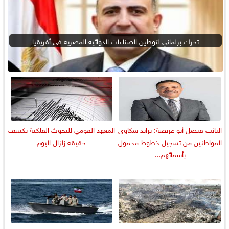
تحرك برلماني لتوطين الصناعات الدوائية المصرية في أفريقيا
النائب فيصل أبو عريضة: تزايد شكاوى
المعهد القومي للبحوث الفلكية يكشف
المواطنين من تسجيل خطوط محمول
حقيقة زلزال اليوم
بأسمائهم...