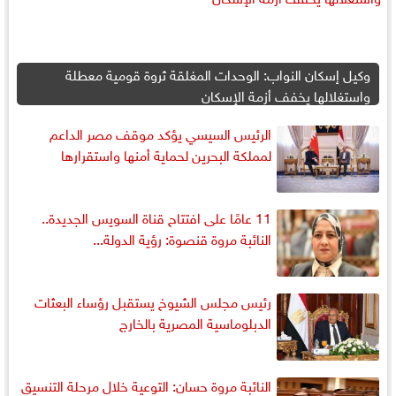
وكيل إسكان النواب: الوحدات المغلقة ثروة قومية معطلة
واستغلالها يخفف أزمة الإسكان
الرئيس السيسي يؤكد موقف مصر الداعم
لمملكة البحرين لحماية أمنها واستقرارها
11 عامًا على افتتاح قناة السويس الجديدة..
النائبة مروة قنصوة: رؤية الدولة...
رئيس مجلس الشيوخ يستقبل رؤساء البعثات
الدبلوماسية المصرية بالخارج
النائبة مروة حسان: التوعية خلال مرحلة التنسيق