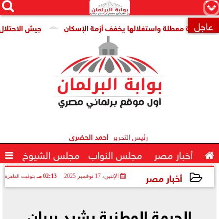




×
عاجل
قومية معطلة واستغلالها يخفف أزمة الإسكان
جيش الاحتلال: مقتل جنديين وإصاب

رئيس التحرير
أحمد الحضرى

أخبار مصر
مجلس النواب
مجلس الشيوخ

أخبار مصر
الإثنين، 17 نوفمبر 2025
02:13 مـ
بتوقيت القاهرة
2025-11-17 14:13:01
الجبهة الوطنية يشيد ببيان