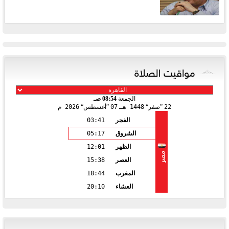
مواقيت الصلاة
الجمعة
08:54 صـ
22
صفر
1448 هـ
07
أغسطس
2026 م
الفجر
03:41
الشروق
05:17
الظهر
12:01
مصر
العصر
15:38
المغرب
18:44
العشاء
20:10