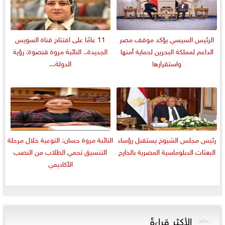
الرئيس السيسي يؤكد موقف مصر
11 عامًا على افتتاح قناة السويس
الداعم لمملكة البحرين لحماية أمنها
الجديدة.. النائبة مروة قنصوة: رؤية
واستقرارها
الدولة...
رئيس مجلس الشيوخ يستقبل رؤساء
النائبة مروة حسان: التوعية خلال مرحلة
البعثات الدبلوماسية المصرية بالخارج
التنسيق تحمي الطلاب من النصب
الأكاديمي
الأكثر قراءةً