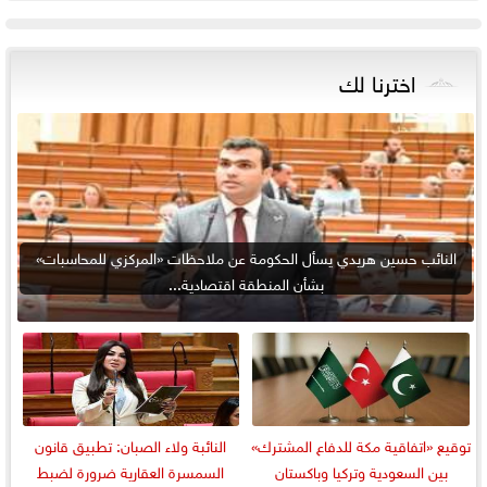
اخترنا لك
النائب حسين هريدي يسأل الحكومة عن ملاحظات «المركزي للمحاسبات»
بشأن المنطقة اقتصادية...
توقيع «اتفاقية مكة للدفاع المشترك»
النائبة ولاء الصبان: تطبيق قانون
بين السعودية وتركيا وباكستان
السمسرة العقارية ضرورة لضبط