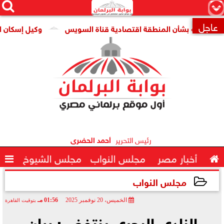




×
عاجل
بات» بشأن المنطقة اقتصادية قناة السويس
وكيل إسكان النواب

رئيس التحرير
أحمد الحضرى

أخبار مصر
مجلس النواب
مجلس الشيوخ

مجلس النواب
الخميس، 20 نوفمبر 2025
01:56 مـ
بتوقيت القاهرة
2025-11-20 13:56:36
النادي البحري ينتفض: بيان