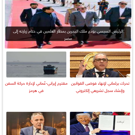
الرئيس السيسي يودع ملك البحرين بمطار العلمين في ختام زيارته إلى
مصر
تحرك برلماني لإنهاء فوضى القوانين
مقترح إيراني-عُماني لإدارة حركة السفن
وإنشاء سجل تشريعي إلكتروني
في هرمز