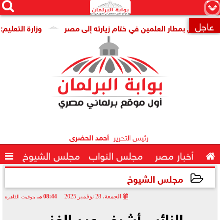




×
عاجل
ن بمطار العلمين في ختام زيارته إلى مصر
وزارة التعليم: عدد س

رئيس التحرير
أحمد الحضرى

أخبار مصر
مجلس النواب
مجلس الشيوخ

مجلس الشيوخ
الجمعة، 28 نوفمبر 2025
08:44 مـ
بتوقيت القاهرة
2025-11-28 20:44:15
النائب أشرف عبد الغني