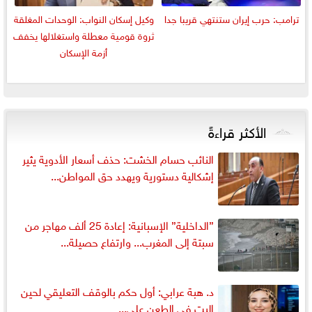
ترامب: حرب إيران ستنتهي قريبا جدا
وكيل إسكان النواب: الوحدات المغلقة
ثروة قومية معطلة واستغلالها يخفف
أزمة الإسكان
الأكثر قراءةً
النائب حسام الخشت: حذف أسعار الأدوية يثير
إشكالية دستورية ويهدد حق المواطن...
”الداخلية” الإسبانية: إعادة 25 ألف مهاجر من
سبتة إلى المغرب... وارتفاع حصيلة...
د. هبة عرابي: أول حكم بالوقف التعليقي لحين
البت في الطعن على...