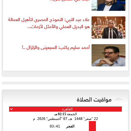
علاء عبد النبي: النموذج المصري لتأهيل العمالة
هو البديل العملي والأمثل لأزمات...
أحمد سليم يكتب: السبعينى والزلزال ..!
مواقيت الصلاة
الجمعة
02:15 مـ
22
صفر
1448 هـ
07
أغسطس
2026 م
الفجر
03:41