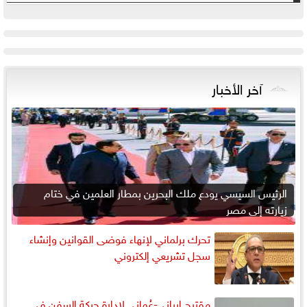
آخر الأخبار
الرئيس السيسي يودع ملك البحرين بمطار العلمين في ختام
زيارته إلى مصر
تحرك برلماني لإنهاء فوضى القوانين وإنشاء
سجل تشريعي إلكتروني
مقترح إيراني-عُماني لإدارة حركة السفن في