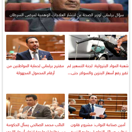
سؤال برلماني لوزير الصحة عن انتشار العلاجات الوهمية لمرضى السرطان
شعبة المواد البترولية: لجنة التسعير لم
مقترح برلماني لحماية المواطنين من
تقرر رفع أسعار البنزين والسولار حتى...
أرقام المحمول المجهولة
أمين صناعة النواب: مشروع قانون
النائب محمد الصالحي يسأل الحكومة
تنظيم وسائل التواصل يواجه التزييف
عن خطتها لمواجهة ارتفاع أسعار اللحوم