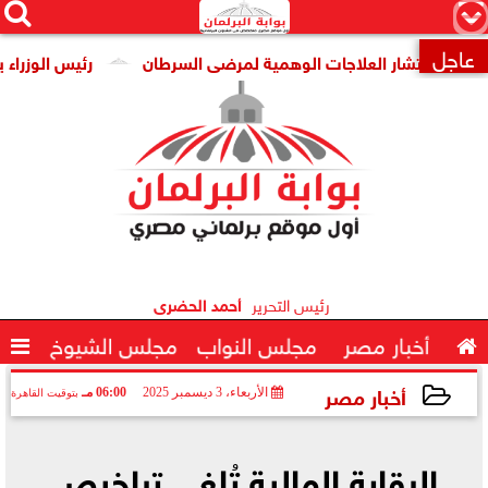




×
عاجل
نتشار العلاجات الوهمية لمرضى السرطان
رئيس الوزراء يتابع جه

رئيس التحرير
أحمد الحضرى

أخبار مصر
مجلس النواب
مجلس الشيوخ

أخبار مصر
الأربعاء، 3 ديسمبر 2025
06:00 مـ
بتوقيت القاهرة
2025-12-03 18:00:18
الرقابة المالية تُلغي تراخيص