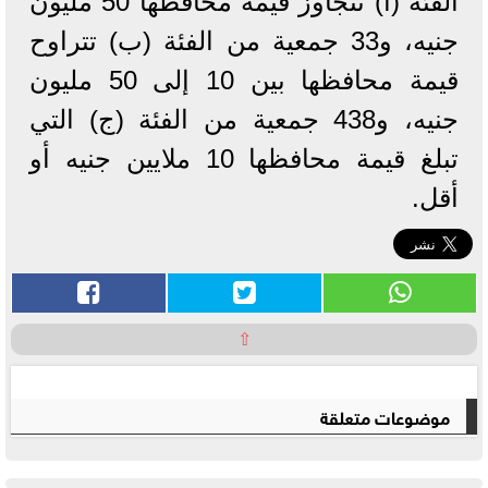
الفئة (أ) تتجاوز قيمة محافظها 50 مليون
جنيه، و33 جمعية من الفئة (ب) تتراوح
قيمة محافظها بين 10 إلى 50 مليون
جنيه، و438 جمعية من الفئة (ج) التي
تبلغ قيمة محافظها 10 ملايين جنيه أو
أقل.
⇧
موضوعات متعلقة