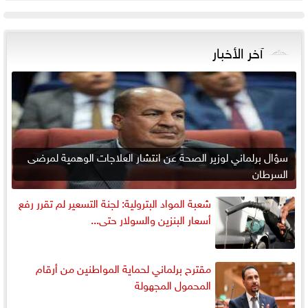
آخر الأخبار
سؤال برلماني لوزير الصحة عن انتشار العلاجات الوهمية لمرضى
السرطان
شعبة المواد البترولية: لجنة التسعير لم تقرر رفع
أسعار البنزين والسولار حتى...
مقترح برلماني لحماية المواطنين من أرقام
المحمول المجهولة