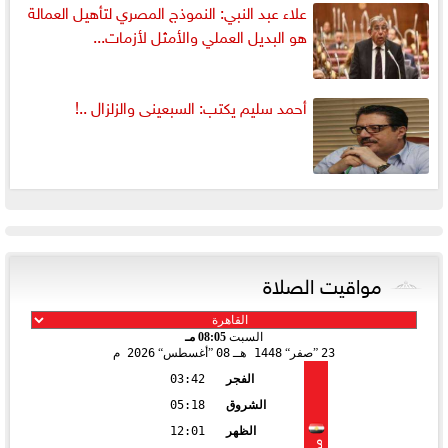
علاء عبد النبي: النموذج المصري لتأهيل العمالة
هو البديل العملي والأمثل لأزمات...
أحمد سليم يكتب: السبعينى والزلزال ..!
مواقيت الصلاة
السبت
08:05 مـ
23
صفر
1448 هـ
08
أغسطس
2026 م
الفجر
03:42
الشروق
05:18
الظهر
12:01