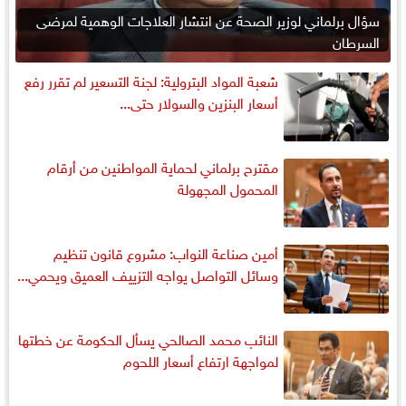
سؤال برلماني لوزير الصحة عن انتشار العلاجات الوهمية لمرضى
السرطان
شعبة المواد البترولية: لجنة التسعير لم تقرر رفع
أسعار البنزين والسولار حتى...
مقترح برلماني لحماية المواطنين من أرقام
المحمول المجهولة
أمين صناعة النواب: مشروع قانون تنظيم
وسائل التواصل يواجه التزييف العميق ويحمي...
النائب محمد الصالحي يسأل الحكومة عن خطتها
لمواجهة ارتفاع أسعار اللحوم