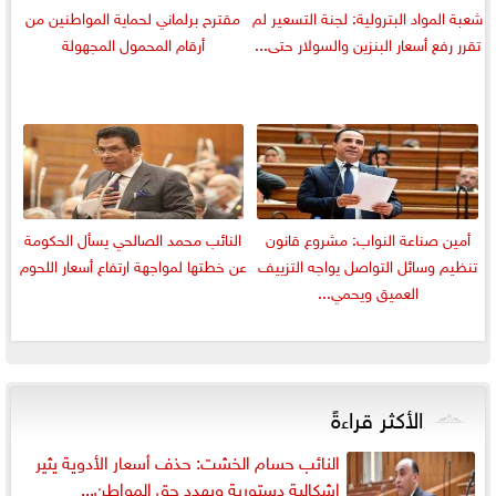
شعبة المواد البترولية: لجنة التسعير لم
مقترح برلماني لحماية المواطنين من
تقرر رفع أسعار البنزين والسولار حتى...
أرقام المحمول المجهولة
أمين صناعة النواب: مشروع قانون
النائب محمد الصالحي يسأل الحكومة
تنظيم وسائل التواصل يواجه التزييف
عن خطتها لمواجهة ارتفاع أسعار اللحوم
العميق ويحمي...
الأكثر قراءةً
النائب حسام الخشت: حذف أسعار الأدوية يثير
إشكالية دستورية ويهدد حق المواطن...