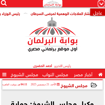




×
عاجل
 انتشار العلاجات الوهمية لمرضى السرطان
رئيس الوزراء يتابع

رئيس التحرير
أحمد الحضرى

أخبار مصر
مجلس النواب
مجلس الشيوخ

مجلس الشيوخ
الأحد، 21 ديسمبر 2025
04:11 مـ
بتوقيت القاهرة
2025-12-21 16:11:05
وكيل مجلس الشيوخ: حماية