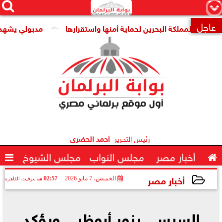




×
عاجل
مملكة البحرين لحماية أمنها واستقرارها
مدبولي يشهد توقيع ا

رئيس التحرير
أحمد الحضرى

أخبار مصر
مجلس النواب
مجلس الشيوخ

أخبار مصر
الخميس، 7 مايو 2026
02:57 مـ
بتوقيت القاهرة
2026-05-07 14:57:43
السيسي يزور أبوظبي ويؤكد