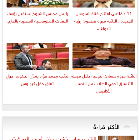
11 عامًا على افتتاح قناة السويس
رئيس مجلس الشيوخ يستقبل رؤساء
الجديدة.. النائبة مروة قنصوة: رؤية
البعثات الدبلوماسية المصرية بالخارج
الدولة...
النائبة مروة حسان: التوعية خلال مرحلة
النائب محمد فؤاد يسأل الحكومة حول
التنسيق تحمي الطلاب من النصب
اتفاق حقل كرونوس
الأكاديمي
الأكثر قراءةً
النائب حسام الخشت: حذف أسعار الأدوية يثير