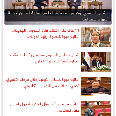
الرئيس السيسي يؤكد موقف مصر الداعم لمملكة البحرين لحماية
أمنها واستقرارها
11 عامًا على افتتاح قناة السويس الجديدة..
النائبة مروة قنصوة: رؤية الدولة...
رئيس مجلس الشيوخ يستقبل رؤساء البعثات
الدبلوماسية المصرية بالخارج
النائبة مروة حسان: التوعية خلال مرحلة التنسيق
تحمي الطلاب من النصب الأكاديمي
النائب محمد فؤاد يسأل الحكومة حول اتفاق
حقل كرونوس