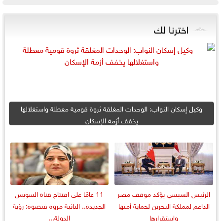
اخترنا لك
وكيل إسكان النواب: الوحدات المغلقة ثروة قومية معطلة واستغلالها
يخفف أزمة الإسكان
الرئيس السيسي يؤكد موقف مصر
11 عامًا على افتتاح قناة السويس
الداعم لمملكة البحرين لحماية أمنها
الجديدة.. النائبة مروة قنصوة: رؤية
واستقرارها
الدولة...