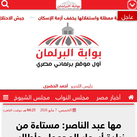




×
عاجل
قومية معطلة واستغلالها يخفف أزمة الإسكان
جيش الاحتلال: مقتل جنديين وإصا

رئيس التحرير
أحمد الحضرى

أخبار مصر
مجلس النواب
مجلس الشيوخ

الخميس، 7 مايو 2026
04:25 مـ
بتوقيت القاهرة
2026-05-07 16:25:14
مها عبد الناصر: مستاءة من
زيادة أسعار المحمول وأطالب