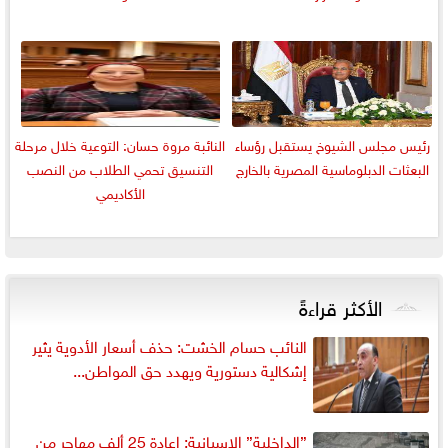
رئيس مجلس الشيوخ يستقبل رؤساء
النائبة مروة حسان: التوعية خلال مرحلة
البعثات الدبلوماسية المصرية بالخارج
التنسيق تحمي الطلاب من النصب
الأكاديمي
الأكثر قراءةً
النائب حسام الخشت: حذف أسعار الأدوية يثير
إشكالية دستورية ويهدد حق المواطن...
”الداخلية” الإسبانية: إعادة 25 ألف مهاجر من