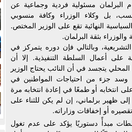
م البرلمان مسئولية فردية وجماعية عن
إ
ا
حسب، بل وكلاء الوزراء وكافة منسوبي
السياسية النهائية تقع على الوزير المختص.
ا
الوزراء بثقة البرلمان.
لتشريعية، وبالتالي فإن دوره يتمركز في
بة على أعمال السلطة التنفيذية. إلا أن
ف
المحلي يتجسد في أن النائب يحتاج الوزير
وسد جزء من احتياجات المواطنين في
لى انتخابه أو طمعًا في إعادة انتخابه مرة
ا
إلى ظهير برلماني، إن لم يكن للثناء على
قصيره أو إخفاقات وزاراته.
طات مبدأً دستوريًا يؤكد على عدم تغول