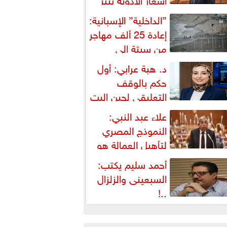
شكالية دستورية ويهدد حق
”الداخلية” الإسبانية:
لمواطن...
إعادة 25 ألف مهاجر
من سبتة إلى
لمغرب... وارتفاع حصيلة...
د. هبة عرابي: أول
حكم بالوقف
التعليقي لحين البت
ي الطعن على...
علاء عبد النبي:
النموذج المصري
لتأهيل العمالة هو
لبديل العملي والأمثل لأزمات...
أحمد سليم يكتب:
السبعينى والزلزال
..!