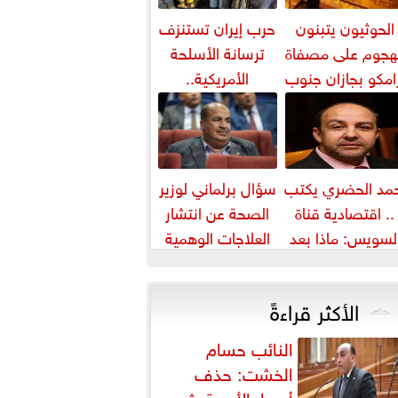
الحوثيون يتبنون
حرب إيران تستنزف
لهجوم على مصفاة
ترسانة الأسلحة
امكو بجازان جنوب
الأمريكية..
السعودية
وواشنطن تسحب
ذخائر من آسيا
وأوروبا
مد الحضري يكتب
سؤال برلماني لوزير
.. اقتصادية قناة
الصحة عن انتشار
لسويس: ماذا بعد
العلاجات الوهمية
«الهبد»؟
لمرضى السرطان
الأكثر قراءةً
النائب حسام
الخشت: حذف
أسعار الأدوية يثير