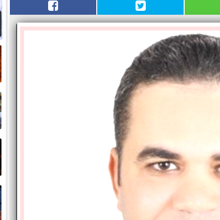
ا
و
و
«