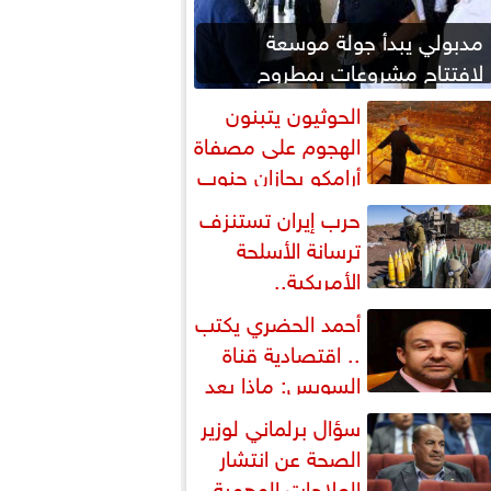
مدبولي يبدأ جولة موسعة
لافتتاح مشروعات بمطروح
ومتابعة مشروع علم الروم
الحوثيون يتبنون
الهجوم على مصفاة
أرامكو بجازان جنوب
لسعودية
حرب إيران تستنزف
ترسانة الأسلحة
الأمريكية..
واشنطن تسحب ذخائر من آسيا
أحمد الحضري يكتب
أوروبا
.. اقتصادية قناة
السويس: ماذا بعد
الهبد»؟
سؤال برلماني لوزير
الصحة عن انتشار
العلاجات الوهمية