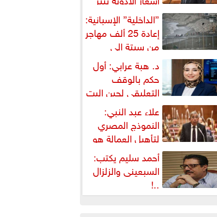
شكالية دستورية ويهدد حق
”الداخلية” الإسبانية:
لمواطن...
إعادة 25 ألف مهاجر
من سبتة إلى
لمغرب... وارتفاع حصيلة...
د. هبة عرابي: أول
حكم بالوقف
التعليقي لحين البت
ي الطعن على...
علاء عبد النبي:
النموذج المصري
لتأهيل العمالة هو
لبديل العملي والأمثل لأزمات...
أحمد سليم يكتب:
السبعينى والزلزال
..!