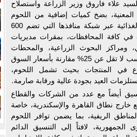
يد علاء فاروق وزير الزراعة واستصلاح
إ
المعنية، بضخ كميات إضافية من اللحوم
ا
البلدية والمجمدة والسلع الغذائية عبر شبكة منافذها التي تضم 600
ا
 في كافة المحافظات، بمقرات مديريات
ي، ومراكز البحوث الزراعية، والمحطات
البحثية، بأسعار مخفضة، بنسب لا تقل عن 25% مقارنة بأسعار السوق
ف
نوع في المنتجات بحيث تشمل اللحوم،
ستلزمات العيد بجودة عالية ورقابة صارمة.
نسيق أيضاً مع عدد من الشركات والقطاع
ا
ع خارج نطاق القاهرة والإسكندرية، خاصة
ناطق الريفية، بما يضمن توافر اللحوم
لجمهورية، لافتاً إلى التنسيق الدائم