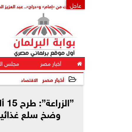
عاجل
ملة
بتكليف مشترك من «إمام» و«دراج».. عبد العزيز الشناوي أمين
×

أخبار مصر
مجلس ال
أخبار مصر
الاقتصاد
2026-05-09 11:15:14
”ال