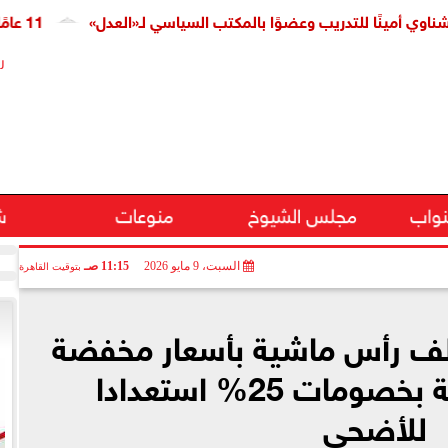
ًا للتدريب وعضوًا بالمكتب السياسي لـ«العدل»
11 عامًا على افتتاح قناة السويس الجديدة.. النائبة مروة قنصوة: رؤية الدولة حولت الممر الملاحي إلى مركز اقتصادي عالمي
ر
نواب
مجلس الشيوخ
منوعات
ش
السبت، 9 مايو 2026
11:15 صـ
بتوقيت القاهرة
زراعة”: طرح 15 ألف رأس ماشية بأسعار مخفضة
وضخ سلع غذائية بخصومات 25% استعدادا
للأضحى