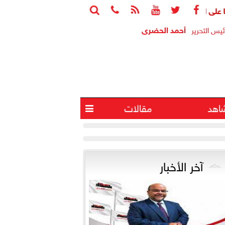






أحمد الحضرى
ئيس التحرير
اهد
مقالات

آخر الأخبار