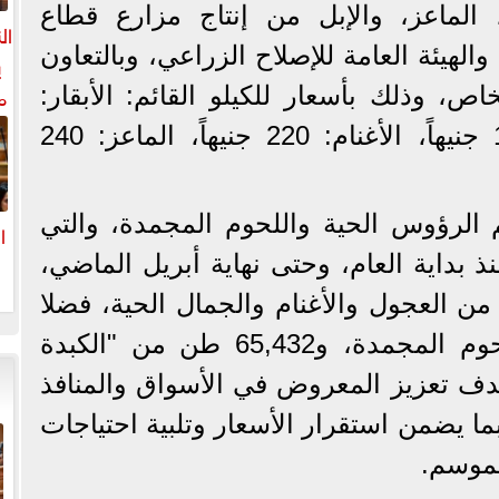
م، الماعز، والإبل من إنتاج مزارع قطاع
ال
والهيئة العامة للإصلاح الزراعي، وبالتعاون
ي
م
، وذلك بأسعار للكيلو القائم: الأبقار:
ل
190 جنيهاً، الجاموس: 160 جنيهاً، الأغنام: 220 جنيهاً، الماعز: 240
ال
لرؤوس الحية واللحوم المجمدة، والتي
ا
ذ بداية العام، وحتى نهاية أبريل الماضي،
ا
غت 158,876 رأس من العجول والأغنام والجمال الحية، فضلا
عن 100,781 طن من اللحوم المجمدة، و65,432 طن من "الكبدة
هدف تعزيز المعروض في الأسواق والمنافذ
ا يضمن استقرار الأسعار وتلبية احتياجات
لموسم.