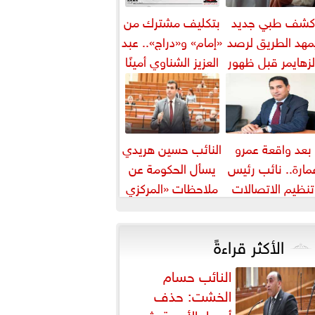
كشف طبي جديد
بتكليف مشترك من
مهد الطريق لرصد
«إمام» و«دراج».. عبد
لزهايمر قبل ظهور
العزيز الشناوي أمينًا
أعراضه
للتدريب وعضوًا
بالمكتب...
بعد واقعة عمرو
النائب حسين هريدي
مارة.. نائب رئيس
يسأل الحكومة عن
تنظيم الاتصالات
ملاحظات «المركزي
ـ«بوابة البرلمان»:
للمحاسبات» بشأن
من يوقع...
المنطقة اقتصادية...
الأكثر قراءةً
النائب حسام
الخشت: حذف
أسعار الأدوية يثير