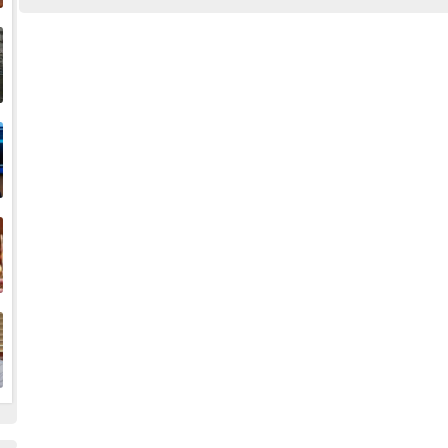
إ
ا
ا
ف
ا