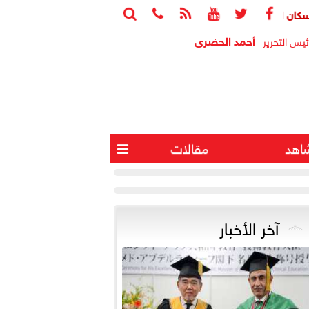






واب: الوحدات المغلقة ثروة قومية معطلة واستغلالها يخفف أزمة الإسك
أحمد الحضرى
ئيس التحرير
اهد
مقالات

آخر الأخبار