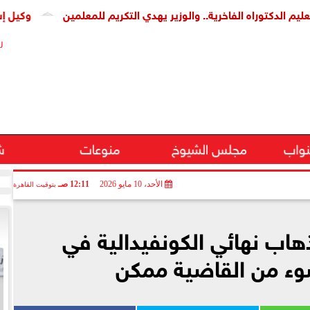
توراه الفاخرية.. والوزير يهدي التكريم للمعلمين
وكيل إسكان الن
ر
نواب
مجلس الشيوخ
منوعات
ش
الأحد، 10 مايو 2026
12:11 صـ
بتوقيت القاهرة
هاب نهائي الكونفيدالية في
وء من القاضية ممكن