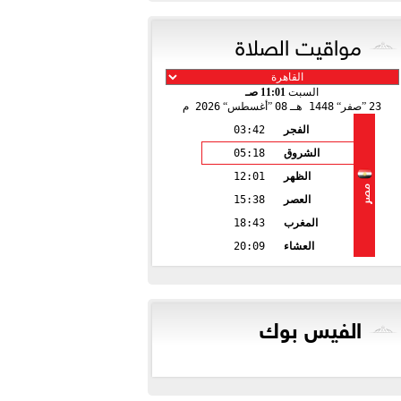
مواقيت الصلاة
السبت
11:01 صـ
23
صفر
1448 هـ
08
أغسطس
2026 م
الفجر
03:42
الشروق
05:18
الظهر
12:01
مصر
العصر
15:38
المغرب
18:43
العشاء
20:09
الفيس بوك