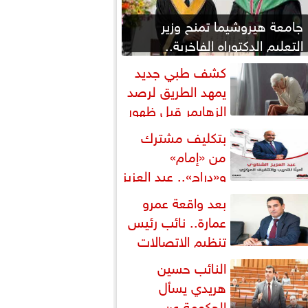
جامعة هيروشيما تمنح وزير
التعليم الدكتوراه الفاخرية..
والوزير يهدي التكريم للمعلمين
كشف طبي جديد
يمهد الطريق لرصد
الزهايمر قبل ظهور
عراضه
بتكليف مشترك
من «إمام»
و«دراج».. عبد العزيز
لشناوي أمينًا للتدريب وعضوًا
بعد واقعة عمرو
المكتب...
عمارة.. نائب رئيس
تنظيم الاتصالات
ـ«بوابة البرلمان»: من يوقع...
النائب حسين
هريدي يسأل
الحكومة عن