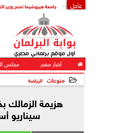
عاجل
هايمر قبل ظهور أعراضه
جامعة هيروشيما تمنح وزير التعليم الدك
×

أخبار مصر
مجلس ال
منوعات
الرياضة
2026-05-10 00:11:12
هزيمة الزمالك بذ
سيناريو أس