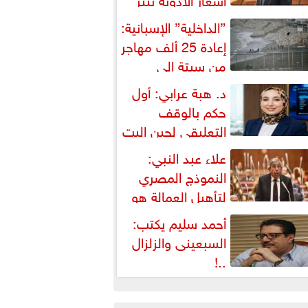
شكالية دستورية ويهدد حق
”الداخلية” الإسبانية:
لمواطن...
إعادة 25 ألف مهاجر
من سبتة إلى
لمغرب... وارتفاع حصيلة...
د. هبة عرابي: أول
حكم بالوقف
التعليقي لحين البت
ي الطعن على...
علاء عبد النبي:
النموذج المصري
لتأهيل العمالة هو
لبديل العملي والأمثل لأزمات...
أحمد سليم يكتب:
السبعينى والزلزال
..!