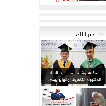
لاحظات «المركزي للمحاسبات»
شأن المنطقة اقتصادية...
اخترنا لك
جامعة هيروشيما تمنح وزير التعليم
الدكتوراه الفاخرية.. والوزير يهدي
التكريم للمعلمين