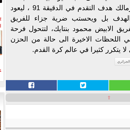
لفرحة عارمة بعد احراز الزمالك هدف التقدم في الدقيقة 91 ، ليعود
ي
 الهدف بل ويحستب ضرية جزاء للفريق
ا
ريق الابيض محمود بنتايك، لتتحول فرحة
ي اللحظات الاخيرة الى حالة من الحزن
ا يتكرر كثيرا في عالم كرة القدم.
الجزائري
ع
ل
⇧