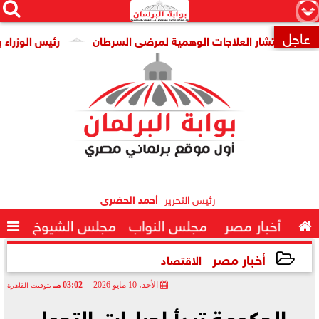




×
عاجل
انتشار العلاجات الوهمية لمرضى السرطان
رئيس الوزراء يتابع 

رئيس التحرير
أحمد الحضرى

أخبار مصر
مجلس النواب
مجلس الشيوخ

أخبار مصر
الاقتصاد
الأحد، 10 مايو 2026
03:02 مـ
بتوقيت القاهرة
2026-05-10 15:02:01
الحكومة تبدأ إجراءات التحول