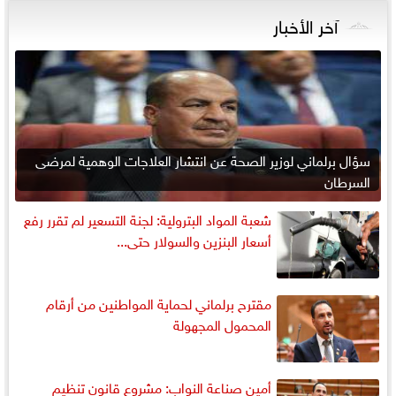
آخر الأخبار
سؤال برلماني لوزير الصحة عن انتشار العلاجات الوهمية لمرضى
السرطان
شعبة المواد البترولية: لجنة التسعير لم تقرر رفع
أسعار البنزين والسولار حتى...
مقترح برلماني لحماية المواطنين من أرقام
المحمول المجهولة
أمين صناعة النواب: مشروع قانون تنظيم