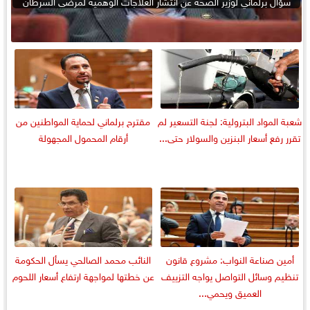
سؤال برلماني لوزير الصحة عن انتشار العلاجات الوهمية لمرضى السرطان
شعبة المواد البترولية: لجنة التسعير لم
مقترح برلماني لحماية المواطنين من
تقرر رفع أسعار البنزين والسولار حتى...
أرقام المحمول المجهولة
أمين صناعة النواب: مشروع قانون
النائب محمد الصالحي يسأل الحكومة
تنظيم وسائل التواصل يواجه التزييف
عن خطتها لمواجهة ارتفاع أسعار اللحوم
العميق ويحمي...