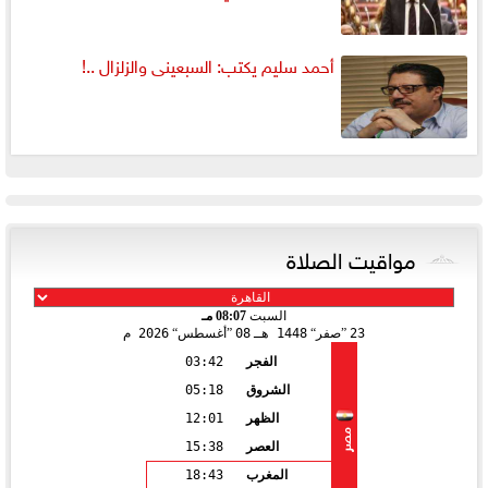
أحمد سليم يكتب: السبعينى والزلزال ..!
مواقيت الصلاة
السبت
08:07 مـ
23
صفر
1448 هـ
08
أغسطس
2026 م
الفجر
03:42
الشروق
05:18
الظهر
12:01
مصر
العصر
15:38
المغرب
18:43