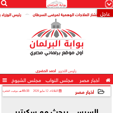




×
عاجل
 انتشار العلاجات الوهمية لمرضى السرطان
رئيس الوزراء يتابع 

رئيس التحرير
أحمد الحضرى

أخبار مصر
مجلس النواب
مجلس الشيوخ

أخبار مصر
الثلاثاء، 12 مايو 2026
03:33 مـ
بتوقيت القاهرة
2026-05-12 15:33:11
السيسي يبحث مع سكرتير