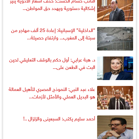
النائب حسام الخشت: حذف أسعار الأدوية يثير
إشكالية دستورية ويهدد حق المواطن...
”الداخلية” الإسبانية: إعادة 25 ألف مهاجر من
سبتة إلى المغرب... وارتفاع حصيلة...
د. هبة عرابي: أول حكم بالوقف التعليقي لحين
البت في الطعن على...
علاء عبد النبي: النموذج المصري لتأهيل العمالة
هو البديل العملي والأمثل لأزمات...
أحمد سليم يكتب: السبعينى والزلزال ..!