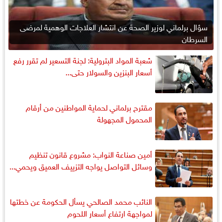
سؤال برلماني لوزير الصحة عن انتشار العلاجات الوهمية لمرضى
السرطان
شعبة المواد البترولية: لجنة التسعير لم تقرر رفع
أسعار البنزين والسولار حتى...
مقترح برلماني لحماية المواطنين من أرقام
المحمول المجهولة
أمين صناعة النواب: مشروع قانون تنظيم
وسائل التواصل يواجه التزييف العميق ويحمي...
النائب محمد الصالحي يسأل الحكومة عن خطتها
لمواجهة ارتفاع أسعار اللحوم