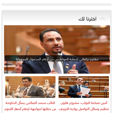
اخترنا لك
مقترح برلماني لحماية المواطنين من أرقام المحمول المجهولة
أمين صناعة النواب: مشروع قانون
النائب محمد الصالحي يسأل الحكومة
تنظيم وسائل التواصل يواجه التزييف
عن خطتها لمواجهة ارتفاع أسعار اللحوم