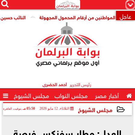




×
عاجل
اية المواطنين من أرقام المحمول المجهولة
النائب حسين هريدي 

رئيس التحرير
أحمد الحضرى

أخبار مصر
مجلس النواب
مجلس الشيوخ

مجلس الشيوخ
الثلاثاء، 12 مايو 2026
05:50 مـ
بتوقيت القاهرة
2026-05-12 17:50:10
العدل: مطار سفنكس فرصة