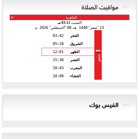
مواقيت الصلاة
السبت
03:12 مـ
23
صفر
1448 هـ
08
أغسطس
2026 م
الفجر
03:42
الشروق
05:18
الظهر
12:01
مصر
العصر
15:38
المغرب
18:43
العشاء
20:09
الفيس بوك