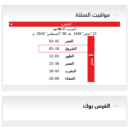
مواقيت الصلاة
السبت
08:57 صـ
23
صفر
1448 هـ
08
أغسطس
2026 م
الفجر
03:42
الشروق
05:18
الظهر
12:01
مصر
العصر
15:38
المغرب
18:43
العشاء
20:09
الفيس بوك