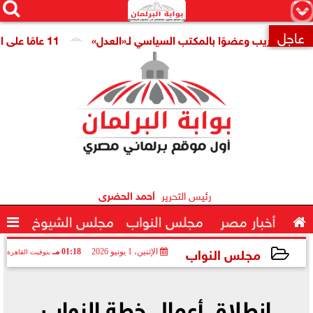




×
عاجل
 للتدريب وعضوًا بالمكتب السياسي لـ«العدل»
11 عامًا على افتتاح قناة السويس الجديدة.. النائبة مروة قنصوة: رؤية الدولة حولت الممر الملاحي إلى مركز اقتصادي عالمي

رئيس التحرير
أحمد الحضرى

أخبار مصر
مجلس النواب
مجلس الشيوخ

مجلس النواب
الإثنين، 1 يونيو 2026
01:18 مـ
بتوقيت القاهرة
2026-06-01 13:18:08
انطلاق أعمال خطة النواب