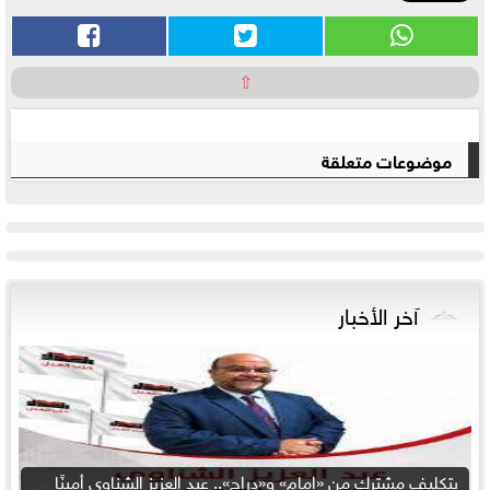
⇧
موضوعات متعلقة
آخر الأخبار
بتكليف مشترك من «إمام» و«دراج».. عبد العزيز الشناوي أمينًا