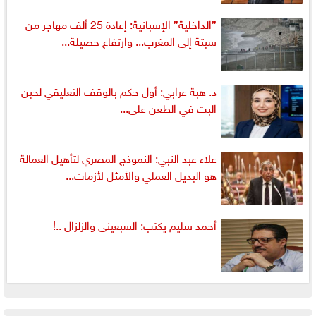
”الداخلية” الإسبانية: إعادة 25 ألف مهاجر من
سبتة إلى المغرب... وارتفاع حصيلة...
د. هبة عرابي: أول حكم بالوقف التعليقي لحين
البت في الطعن على...
علاء عبد النبي: النموذج المصري لتأهيل العمالة
هو البديل العملي والأمثل لأزمات...
أحمد سليم يكتب: السبعينى والزلزال ..!