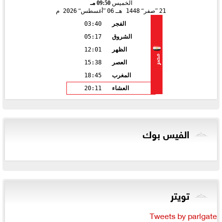
الخميس
09:50 مـ
21
صفر
1448 هـ
06
أغسطس
2026 م
الفجر
03:40
الشروق
05:17
الظهر
12:01
مصر
العصر
15:38
المغرب
18:45
العشاء
20:11
الفيس بوك
تويتر
Tweets by parlgate