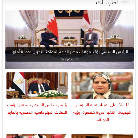
اخترنا لك
الرئيس السيسي يؤكد موقف مصر الداعم لمملكة البحرين لحماية أمنها
واستقرارها
11 عامًا على افتتاح قناة السويس
رئيس مجلس الشيوخ يستقبل رؤساء
الجديدة.. النائبة مروة قنصوة: رؤية
البعثات الدبلوماسية المصرية بالخارج
الدولة...