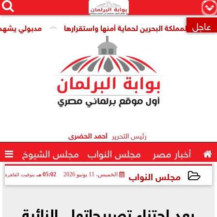




×
عاجل
مملكة البحرين لحماية أمنها واستقرارها
مدبولي يشهد توقيع ا

رئيس التحرير
أحمد الحضرى

أخبار مصر
مجلس النواب
مجلس الشيوخ

مجلس النواب
الخميس، 11 يونيو 2026
05:02 مـ
بتوقيت القاهرة
2026-06-11 17:02:48
بعد اجتزاء تصريحاتها.. النائبة