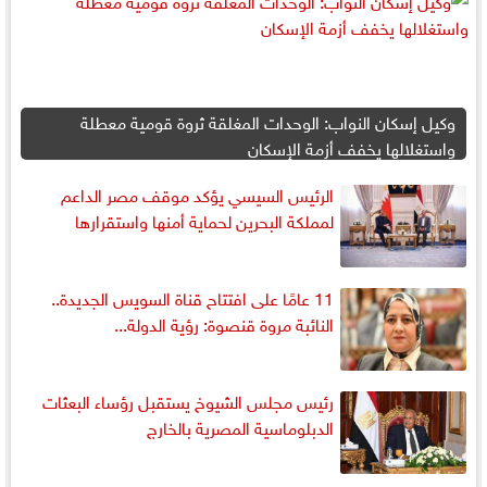
وكيل إسكان النواب: الوحدات المغلقة ثروة قومية معطلة
واستغلالها يخفف أزمة الإسكان
الرئيس السيسي يؤكد موقف مصر الداعم
لمملكة البحرين لحماية أمنها واستقرارها
11 عامًا على افتتاح قناة السويس الجديدة..
النائبة مروة قنصوة: رؤية الدولة...
رئيس مجلس الشيوخ يستقبل رؤساء البعثات
الدبلوماسية المصرية بالخارج