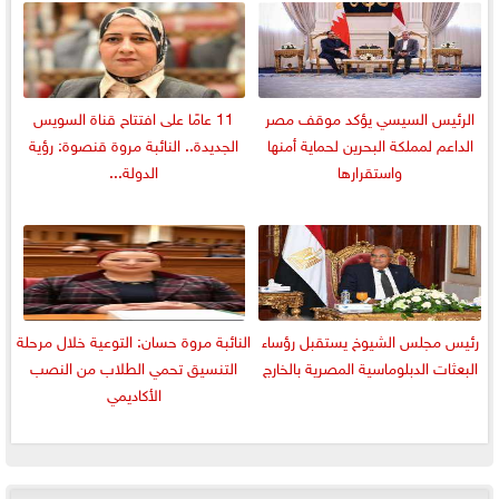
الرئيس السيسي يؤكد موقف مصر
11 عامًا على افتتاح قناة السويس
الداعم لمملكة البحرين لحماية أمنها
الجديدة.. النائبة مروة قنصوة: رؤية
واستقرارها
الدولة...
رئيس مجلس الشيوخ يستقبل رؤساء
النائبة مروة حسان: التوعية خلال مرحلة
البعثات الدبلوماسية المصرية بالخارج
التنسيق تحمي الطلاب من النصب
الأكاديمي