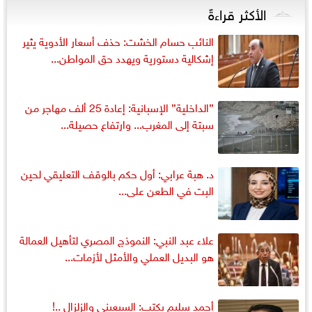
الأكثر قراءةً
النائب حسام الخشت: حذف أسعار الأدوية يثير
إشكالية دستورية ويهدد حق المواطن...
”الداخلية” الإسبانية: إعادة 25 ألف مهاجر من
سبتة إلى المغرب... وارتفاع حصيلة...
د. هبة عرابي: أول حكم بالوقف التعليقي لحين
البت في الطعن على...
علاء عبد النبي: النموذج المصري لتأهيل العمالة
هو البديل العملي والأمثل لأزمات...
أحمد سليم يكتب: السبعينى والزلزال ..!