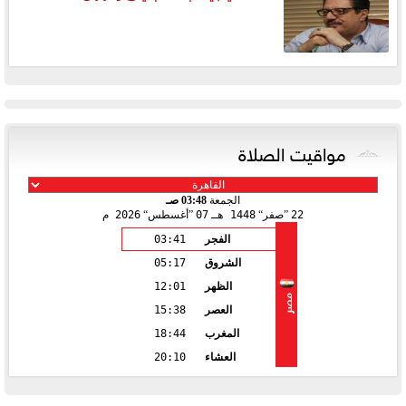
مواقيت الصلاة
الجمعة
03:48 صـ
22
صفر
1448 هـ
07
أغسطس
2026 م
الفجر
03:41
الشروق
05:17
الظهر
12:01
مصر
العصر
15:38
المغرب
18:44
العشاء
20:10