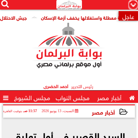




×
عاجل
ومية معطلة واستغلالها يخفف أزمة الإسكان
جيش الاحتلال: مقتل جنديين وإصابة 

رئيس التحرير
أحمد الحضرى

أخبار مصر
مجلس النواب
مجلس الشيوخ

أخبار مصر
السبت، 13 يونيو 2026
11:57 صـ
بتوقيت القاهرة
2026-06-13 11:57:24
السيد القصير في أول تعليق