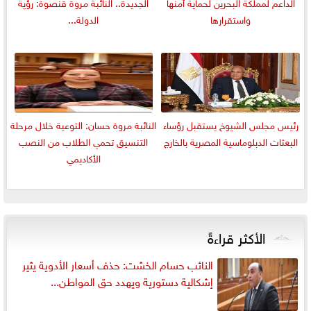
الداعم لمملكة البحرين لحماية أمنها
الجديدة.. النائبة مروة قنصوة: رؤية
واستقرارها
الدولة...
رئيس مجلس الشيوخ يستقبل رؤساء
النائبة مروة حسان: التوعية خلال مرحلة
البعثات الدبلوماسية المصرية بالخارج
التنسيق تحمي الطلاب من النصب
الأكاديمي
الأكثر قراءةً
النائب حسام الخشت: حذف أسعار الأدوية يثير
إشكالية دستورية ويهدد حق المواطن...