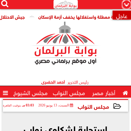




×
عاجل
قومية معطلة واستغلالها يخفف أزمة الإسكان
جيش الاحتلال: مقتل جنديين وإصاب

رئيس التحرير
أحمد الحضرى

أخبار مصر
مجلس النواب
مجلس الشيوخ

مجلس النواب
السبت، 13 يونيو 2026
03:03 مـ
بتوقيت القاهرة
2026-06-13 15:03:27
استجابة لشكاوي نواب