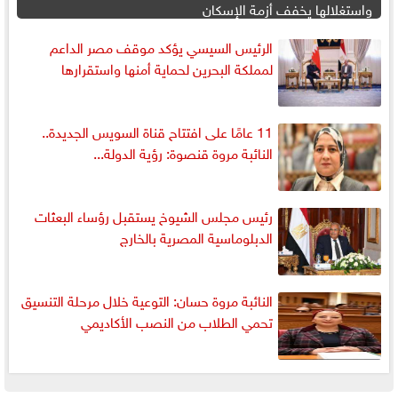
واستغلالها يخفف أزمة الإسكان
الرئيس السيسي يؤكد موقف مصر الداعم
لمملكة البحرين لحماية أمنها واستقرارها
11 عامًا على افتتاح قناة السويس الجديدة..
النائبة مروة قنصوة: رؤية الدولة...
رئيس مجلس الشيوخ يستقبل رؤساء البعثات
الدبلوماسية المصرية بالخارج
النائبة مروة حسان: التوعية خلال مرحلة التنسيق
تحمي الطلاب من النصب الأكاديمي