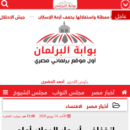




×
عاجل
ومية معطلة واستغلالها يخفف أزمة الإسكان
جيش الاحتلال: مقتل جنديين وإصابة

رئيس التحرير
أحمد الحضرى

أخبار مصر
مجلس النواب
مجلس الشيوخ

أخبار مصر
الاقتصاد
الأحد، 14 يونيو 2026
11:08 صـ
بتوقيت القاهرة
2026-06-14 11:08:30
انخفاض أسعار الدولار أمام