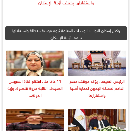
وكيل إسكان النواب: الوحدات المغلقة ثروة قومية معطلة واستغلالها
يخفف أزمة الإسكان
الرئيس السيسي يؤكد موقف مصر
11 عامًا على افتتاح قناة السويس
الداعم لمملكة البحرين لحماية أمنها
الجديدة.. النائبة مروة قنصوة: رؤية
واستقرارها
الدولة...