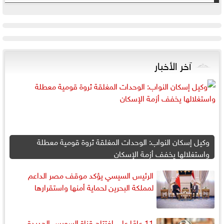
آخر الأخبار
وكيل إسكان النواب: الوحدات المغلقة ثروة قومية معطلة
واستغلالها يخفف أزمة الإسكان
الرئيس السيسي يؤكد موقف مصر الداعم
لمملكة البحرين لحماية أمنها واستقرارها
11 عامًا على افتتاح قناة السويس الجديدة..