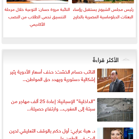
رئيس مجلس الشيوخ يستقبل رؤساء
النائبة مروة حسان: التوعية خلال مرحلة
البعثات الدبلوماسية المصرية بالخارج
التنسيق تحمي الطلاب من النصب
الأكاديمي
الأكثر قراءةً
النائب حسام الخشت: حذف أسعار الأدوية يثير
إشكالية دستورية ويهدد حق المواطن...
”الداخلية” الإسبانية: إعادة 25 ألف مهاجر من
سبتة إلى المغرب... وارتفاع حصيلة...
د. هبة عرابي: أول حكم بالوقف التعليقي لحين
البت في الطعن على...