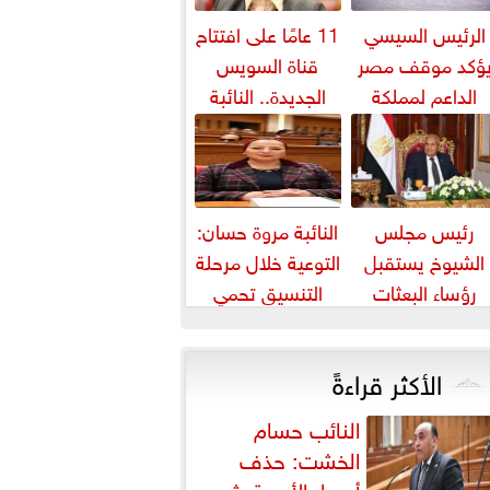
الرئيس السيسي
11 عامًا على افتتاح
ؤكد موقف مصر
قناة السويس
الداعم لمملكة
الجديدة.. النائبة
بحرين لحماية أمنها
مروة قنصوة: رؤية
واستقرارها
الدولة...
رئيس مجلس
النائبة مروة حسان:
الشيوخ يستقبل
التوعية خلال مرحلة
رؤساء البعثات
التنسيق تحمي
الدبلوماسية
الطلاب من النصب
المصرية بالخارج
الأكاديمي
الأكثر قراءةً
النائب حسام
الخشت: حذف
أسعار الأدوية يثير