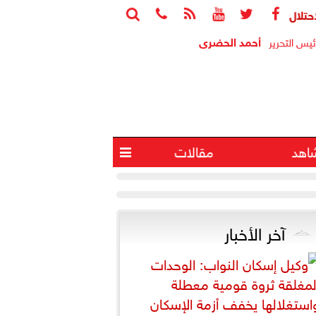






ابة 4 آخرين في انفجار جنوب لبنان
البيت الأبيض
أحمد الحضرى
ئيس التحرير
اهد
مقالات

آخر الأخبار