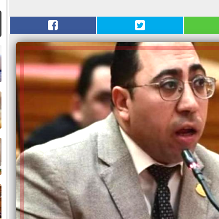
ا
م
ا