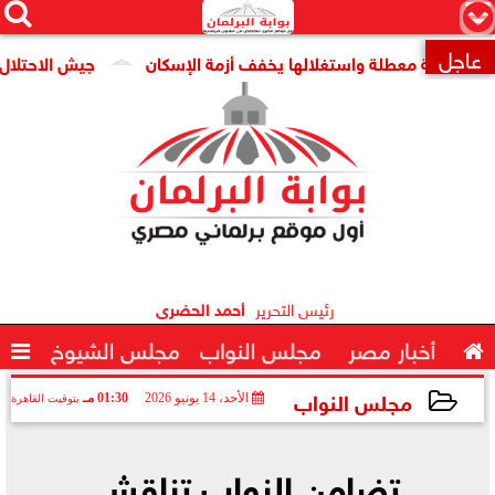




×
عاجل
قومية معطلة واستغلالها يخفف أزمة الإسكان
جيش الاحتلال: مقتل جنديين وإصاب

رئيس التحرير
أحمد الحضرى

أخبار مصر
مجلس النواب
مجلس الشيوخ

مجلس النواب
الأحد، 14 يونيو 2026
01:30 مـ
بتوقيت القاهرة
2026-06-14 13:30:42
تضامن النواب تناقش