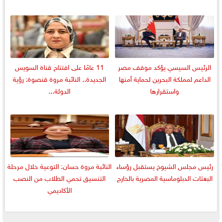
الرئيس السيسي يؤكد موقف مصر
11 عامًا على افتتاح قناة السويس
الداعم لمملكة البحرين لحماية أمنها
الجديدة.. النائبة مروة قنصوة: رؤية
واستقرارها
الدولة...
رئيس مجلس الشيوخ يستقبل رؤساء
النائبة مروة حسان: التوعية خلال مرحلة
البعثات الدبلوماسية المصرية بالخارج
التنسيق تحمي الطلاب من النصب
الأكاديمي