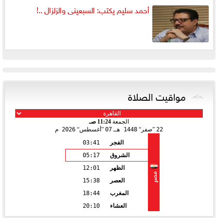
أحمد سليم يكتب: السبعينى والزلزال ..!
مواقيت الصلاة
الجمعة
11:24 صـ
22
صفر
1448 هـ
07
أغسطس
2026 م
الفجر
03:41
الشروق
05:17
الظهر
12:01
مصر
العصر
15:38
المغرب
18:44
العشاء
20:10