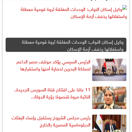
وكيل إسكان النواب: الوحدات المغلقة ثروة قومية معطلة
واستغلالها يخفف أزمة الإسكان
الرئيس السيسي يؤكد موقف مصر الداعم
لمملكة البحرين لحماية أمنها واستقرارها
11 عامًا على افتتاح قناة السويس الجديدة..
النائبة مروة قنصوة: رؤية الدولة...
رئيس مجلس الشيوخ يستقبل رؤساء البعثات
الدبلوماسية المصرية بالخارج