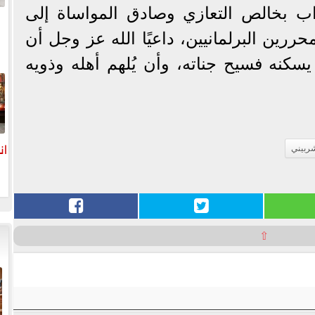
ب بخالص التعازي وصادق المواساة إلى
حررين البرلمانيين، داعيًا الله عز وجل أن
سكنه فسيح جناته، وأن يُلهم أهله وذويه
ا
ان
ربيني
⇧