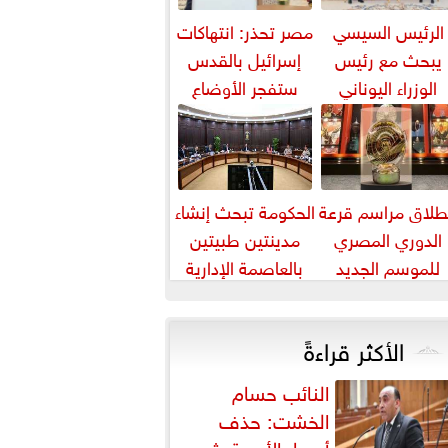
الرئيس السيسي
مصر تحذر: انتهاكات
يبحث مع رئيس
إسرائيل بالقدس
الوزراء اليوناني
ستفجر الأوضاع
لتعاون الثنائي في
بالمنطقة
مجال الطاقة...
طلاق مراسم قرعة
الحكومة تبحث إنشاء
الدوري المصري
مدينتين طبيتين
للموسم الجديد
بالعاصمة الإدارية
والعلمين باستثمارات
5 مليارات دورلا٨
الأكثر قراءةً
النائب حسام
الخشت: حذف
أسعار الأدوية يثير