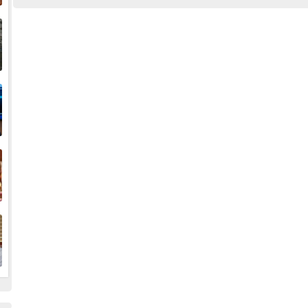
إ
ا
ا
ف
ا