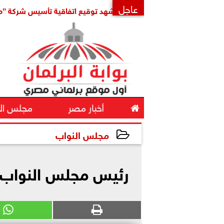
عاجل
الإقليمي
مدبولي يشهد توقيع اتفاقية تأسيس شركة ”مواصلات م
×

أخبار مصر
مجلس ال
مجلس النواب
2026-06-15 12:43:46
رئيس مجلس النواب ي