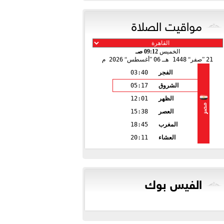
مواقيت الصلاة
الخميس
09:12 صـ
21
صفر
1448 هـ
06
أغسطس
2026 م
الفجر
03:40
الشروق
05:17
الظهر
12:01
مصر
العصر
15:38
المغرب
18:45
العشاء
20:11
الفيس بوك