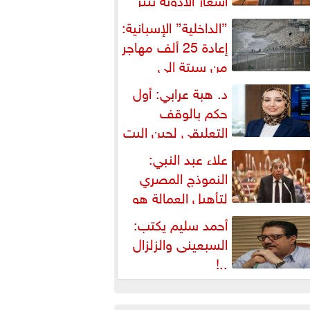
شكالية دستورية ويهدد حق
”الداخلية” الإسبانية:
لمواطن...
إعادة 25 ألف مهاجر
من سبتة إلى
لمغرب... وارتفاع حصيلة...
د. هبة عرابي: أول
حكم بالوقف
التعليقي لحين البت
ي الطعن على...
علاء عبد النبي:
النموذج المصري
لتأهيل العمالة هو
لبديل العملي والأمثل لأزمات...
أحمد سليم يكتب:
السبعينى والزلزال
..!