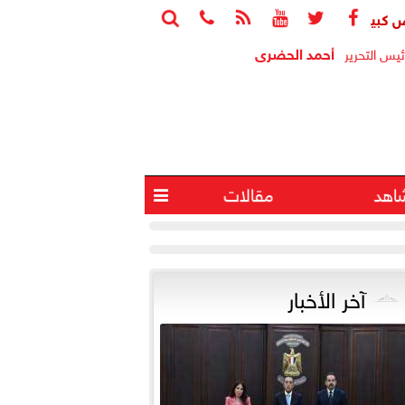






 سعر الدولار مقابل الجنيه صباح اليوم
ارتفاع احتياطي النقد الأجنبي إلى 56.293 مليار 
أحمد الحضرى
ئيس التحرير
اهد
مقالات

آخر الأخبار