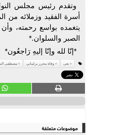
وتقدم رئيس مجلس النوا
أسرة الفقيد وزملائه من الم
يتغمده بواسع رحمته، وأن ي
الصبر والسلوان.*
*إنّا لله وإنّا إليهِ رَاجعُون*
نعى
وفاة محرر برلماني
مصطفى الش
موضوعات متعلقة