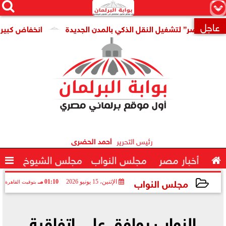




×
عاجل
صر” لتشغيل النقل الذكي بالمدن الجديدة
انخفاض كبير فى سعر

رئيس التحرير
أحمد الحضرى

أخبار مصر
مجلس النواب
مجلس الشيوخ

مجلس النواب
الإثنين، 15 يونيو 2026
01:10 مـ
بتوقيت القاهرة
2026-06-15 13:10:10
النواب يوافق على اتفاقية