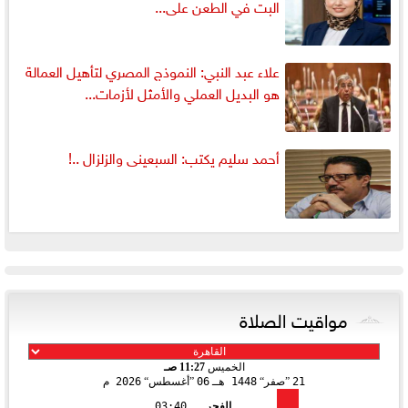
البت في الطعن على...
علاء عبد النبي: النموذج المصري لتأهيل العمالة
هو البديل العملي والأمثل لأزمات...
أحمد سليم يكتب: السبعينى والزلزال ..!
مواقيت الصلاة
الخميس
11:27 صـ
21
صفر
1448 هـ
06
أغسطس
2026 م
الفجر
03:40