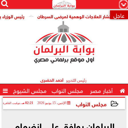




×
عاجل
انتشار العلاجات الوهمية لمرضى السرطان
رئيس الوزراء يتابع ج

رئيس التحرير
أحمد الحضرى

أخبار مصر
مجلس النواب
مجلس الشيوخ

مجلس النواب
الإثنين، 15 يونيو 2026
02:21 مـ
بتوقيت القاهرة
2026-06-15 14:21:49
البرلمان يوافق على انضمام