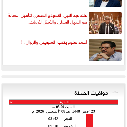
علاء عبد النبي: النموذج المصري لتأهيل العمالة
هو البديل العملي والأمثل لأزمات...
أحمد سليم يكتب: السبعينى والزلزال ..!
مواقيت الصلاة
السبت
05:09 مـ
23
صفر
1448 هـ
08
أغسطس
2026 م
الفجر
03:42
الشروق
05:18