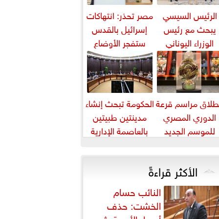
الرئيس السيسي
مصر تحذر: انتهاكات
يبحث مع رئيس
إسرائيل بالقدس
الوزراء اليوناني
ستفجر الأوضاع
لتعاون الثنائي في
بالمنطقة
مجال الطاقة...
طلاق مراسم قرعة
الحكومة تبحث إنشاء
الدوري المصري
مدينتين طبيتين
للموسم الجديد
بالعاصمة الإدارية
والعلمين باستثمارات
5 مليارات دورلا٨
الأكثر قراءةً
النائب حسام
الخشت: حذف
أسعار الأدوية يثير