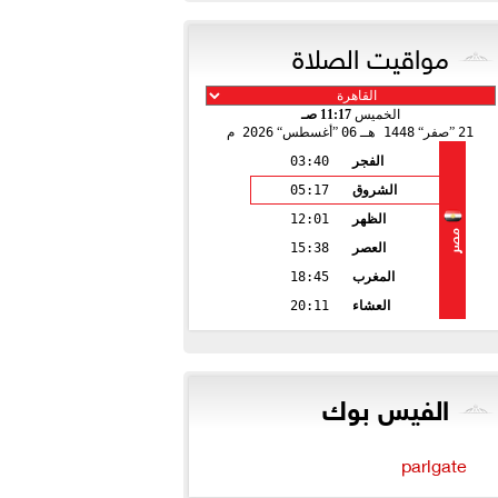
مواقيت الصلاة
الخميس
11:17 صـ
21
صفر
1448 هـ
06
أغسطس
2026 م
الفجر
03:40
الشروق
05:17
الظهر
12:01
مصر
العصر
15:38
المغرب
18:45
العشاء
20:11
الفيس بوك
parlgate