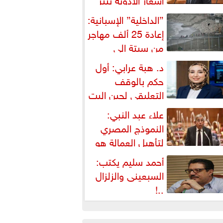
شكالية دستورية ويهدد حق
”الداخلية” الإسبانية:
لمواطن...
إعادة 25 ألف مهاجر
من سبتة إلى
لمغرب... وارتفاع حصيلة...
د. هبة عرابي: أول
حكم بالوقف
التعليقي لحين البت
ي الطعن على...
علاء عبد النبي:
النموذج المصري
لتأهيل العمالة هو
لبديل العملي والأمثل لأزمات...
أحمد سليم يكتب:
السبعينى والزلزال
..!