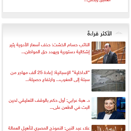
الأكثر قراءةً
النائب حسام الخشت: حذف أسعار الأدوية يثير
إشكالية دستورية ويهدد حق المواطن...
”الداخلية” الإسبانية: إعادة 25 ألف مهاجر من
سبتة إلى المغرب... وارتفاع حصيلة...
د. هبة عرابي: أول حكم بالوقف التعليقي لحين
البت في الطعن على...
علاء عبد النبي: النموذج المصري لتأهيل العمالة