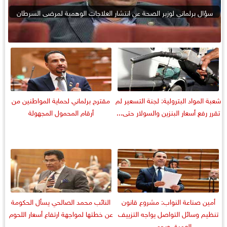
سؤال برلماني لوزير الصحة عن انتشار العلاجات الوهمية لمرضى السرطان
شعبة المواد البترولية: لجنة التسعير لم
مقترح برلماني لحماية المواطنين من
تقرر رفع أسعار البنزين والسولار حتى...
أرقام المحمول المجهولة
أمين صناعة النواب: مشروع قانون
النائب محمد الصالحي يسأل الحكومة
تنظيم وسائل التواصل يواجه التزييف
عن خطتها لمواجهة ارتفاع أسعار اللحوم
العميق ويحمي...