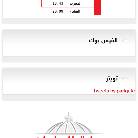
المغرب
18:43
العشاء
20:09
الفيس بوك
تويتر
Tweets by parlgate