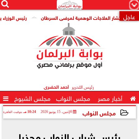




×
عاجل
انتشار العلاجات الوهمية لمرضى السرطان
رئيس الوزراء يتابع ج

رئيس التحرير
أحمد الحضرى

أخبار مصر
مجلس النواب
مجلس الشيوخ

مجلس النواب
الإثنين، 15 يونيو 2026
10:24 مـ
بتوقيت القاهرة
2026-06-15 22:24:35
رئيس شباب النواب محذرا