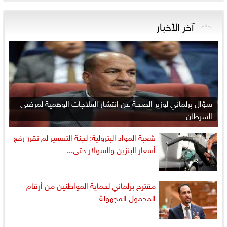
آخر الأخبار
سؤال برلماني لوزير الصحة عن انتشار العلاجات الوهمية لمرضى
السرطان
شعبة المواد البترولية: لجنة التسعير لم تقرر رفع
أسعار البنزين والسولار حتى...
مقترح برلماني لحماية المواطنين من أرقام
المحمول المجهولة