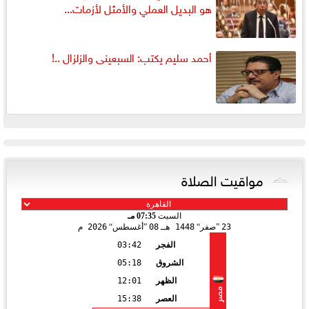
هو البديل العملي والأمثل لأزمات...
أحمد سليم يكتب: السبعينى والزلزال ..!
مواقيت الصلاة
السبت
07:35 مـ
23
صفر
1448 هـ
08
أغسطس
2026 م
الفجر
03:42
الشروق
05:18
الظهر
12:01
مصر
العصر
15:38